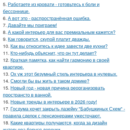
5.
Работаете из кровати - готовьтесь к боли и
бессоннице.
6.
А вот это - распространённая ошибка.
7.
Давайте мы поиграем!
8.
А какой интерьер для вас премиальным кажется?
9.
Как говорится, скупой платит дважды.
10.
Как вы относитесь к идее завести две кухни?
11.
Кто-нибудь объяснит, что он тут делает?
12.
Краткая памятка, как найти гармонию в своей
квартире.
13.
Ох уж этот безумный стиль интерьера в нулевых.
14.
Смогли бы вы жить в таком домике?
15.
Новый год - новая причина реорганизовать
пространсто в ванной.
16.
Новые тренды в интерьере в 2026 году!
17.
Госдума хочет закрыть лазейку "Бабушкиных Схем" -
правила сделок с пенсионерами ужесточают.
18.
Какие квартиры получаются, когда за дизайн
интерьера беруся девочки.