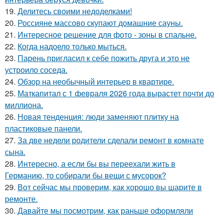
19.
Делитесь своими недоделками!
20.
Россияне массово скупают домашние сауны.
21.
Интересное решение для фото - зоны в спальне.
22.
Когда надоело только мыться.
23.
Парень пригласил к себе пожить друга и это не
устроило соседа.
24.
Обзор на необычный интерьер в квартире.
25.
Маткапитал с 1 февраля 2026 года вырастет почти до
миллиона.
26.
Новая тенденция: люди заменяют плитку на
пластиковые панели.
27.
За две недели родители сделали ремонт в комнате
сына.
28.
Интересно, а если бы вы переехали жить в
Германию, то собирали бы вещи с мусорок?
29.
Вот сейчас мы проверим, как хорошо вы шарите в
ремонте.
30.
Давайте мы посмотрим, как раньше оформляли