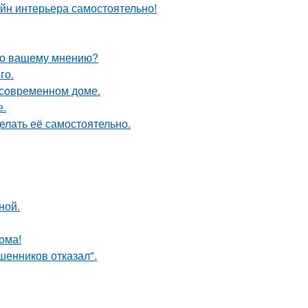
айн интерьера самостоятельно!
 по вашему мнению?
го.
в современном доме.
е.
елать её самостоятельно.
ной.
ома!
шенников отказал".