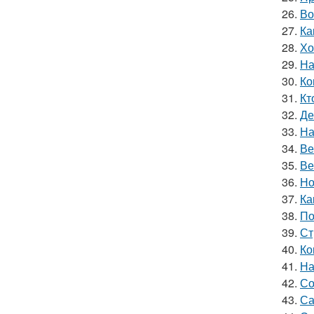
26.
Во
27.
Ка
28.
Хо
29.
На
30.
Ко
31.
Кт
32.
Де
33.
На
34.
Ве
35.
Ве
36.
Но
37.
Ка
38.
По
39.
Ст
40.
Ко
41.
На
42.
Со
43.
Са