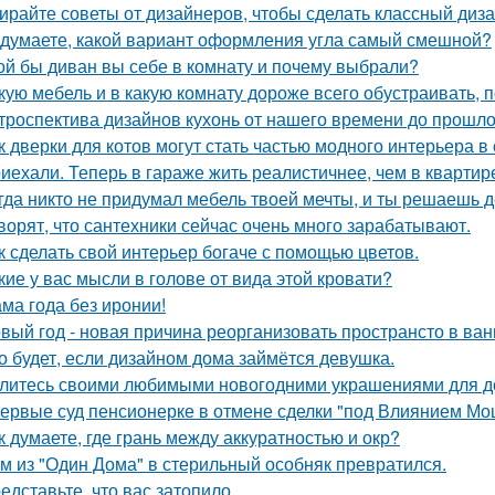
ирайте советы от дизайнеров, чтобы сделать классный диз
 думаете, какой вариант оформления угла самый смешной?
ой бы диван вы себе в комнату и почему выбрали?
кую мебель и в какую комнату дороже всего обустраивать,
троспектива дизайнов кухонь от нашего времени до прошло
к дверки для котов могут стать частью модного интерьера 
иехали. Теперь в гараже жить реалистичнее, чем в квартир
гда никто не придумал мебель твоей мечты, и ты решаешь д
ворят, что сантехники сейчас очень много зарабатывают.
к сделать свой интерьер богаче с помощью цветов.
кие у вас мысли в голове от вида этой кровати?
ма года без иронии!
вый год - новая причина реорганизовать пространсто в ван
о будет, если дизайном дома займётся девушка.
литесь своими любимыми новогодними украшениями для д
ервые суд пенсионерке в отмене сделки "под Влиянием Мо
к думаете, где грань между аккуратностью и окр?
м из "Один Дома" в стерильный особняк превратился.
едставьте, что вас затопило.