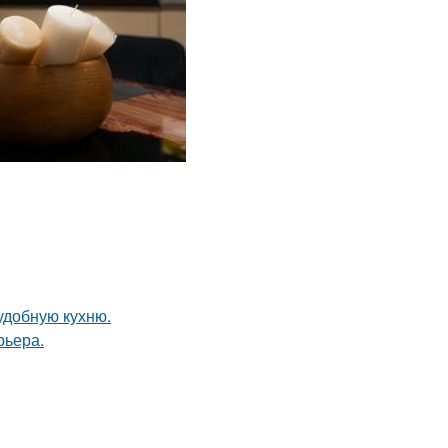
удобную кухню.
рьера.