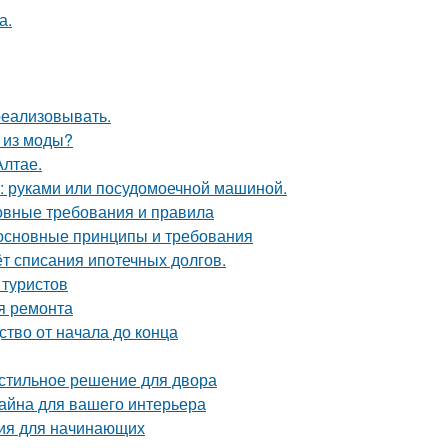
а.
 реализовывать.
л из моды?
Алтае.
у: руками или посудомоечной машиной.
новные требования и правила
 основные принципы и требования
ёт списания ипотечных долгов.
 туристов
я ремонта
ство от начала до конца
 стильное решение для двора
айна для вашего интерьера
ция для начинающих