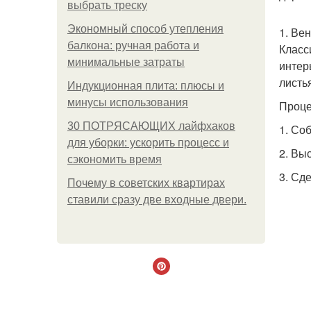
выбрать треску
Экономный способ утепления
1. Ве
балкона: ручная работа и
Класс
минимальные затраты
интер
листь
Индукционная плита: плюсы и
минусы использования
Проце
30 ПОТРЯСАЮЩИХ лайфхаков
1. Со
для уборки: ускорить процесс и
2. Вы
сэкономить время
3. Сд
Почему в советских квартирах
ставили сразу две входные двери.