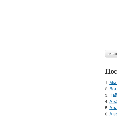
читат
Пос
1.
Мы 
2.
Вот
3.
Най
4.
А к
5.
А к
6.
А в