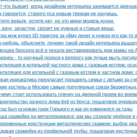
т что бывает, когда дизайном интерьера занимается девушк
к говорится, старого пса новым трюкам не научишь.
тите верьте, хотите нет, но это мини модель кухни.
 дачу, зачастую, свозят не нужные и старые вещи.
гда муж купил 3D принтер за уйму денег и нужно его как-то
о-нибудь, объясните, почему такой дизайн интерьера выше
вушка бросила всё и уехала реставрировать дом мамы на 
конец - то научный подход к вопросу как лучше мыть посуд
нтиляция в котельной частного дома с газовым котлом: ос
нтиляция для котельной с газовым котлом в частном доме:
вая инициатива предлагает поощрять семьи с детьми за сч
кие хостелы в Москве самые популярные среди бюджетных
чему стоит использовать пленку на дверной проем во врем
роительство дачного дома 6х9 из бруса: пошаговое руковод
гда был основан парк Горького и как он изменился за годы
ша скамейка на металлокаркасе: как мы создали удобное и
временные конструкции металлических скамеек: выбор диз
довая скамейка из профильной трубы: пошаговая инструк