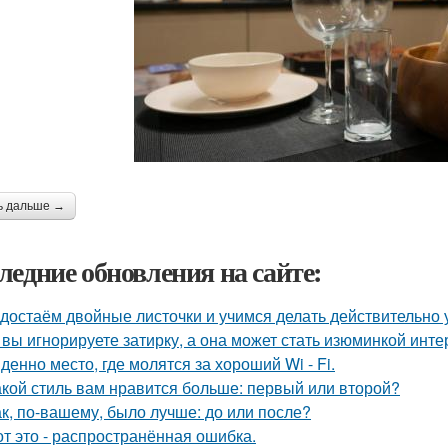
ь дальше →
ледние обновления на сайте:
достаём двойные листочки и учимся делать действительно 
 вы игнорируете затирку, а она может стать изюминкой инте
денно место, где молятся за хороший Wi - Fi.
акой стиль вам нравится больше: первый или второй?
ак, по-вашему, было лучше: до или после?
от это - распространённая ошибка.