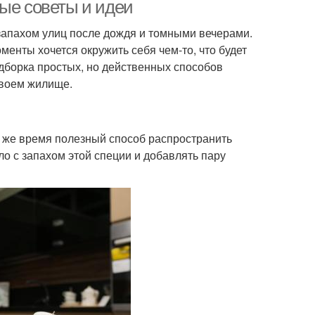
обновки
вкуса
тые советы и идеи
 запахом улиц после дождя и томными вечерами.
оменты хочется окружить себя чем-то, что будет
дборка простых, но действенных способов
своем жилище.
о же время полезный способ распространить
о с запахом этой специи и добавлять пару