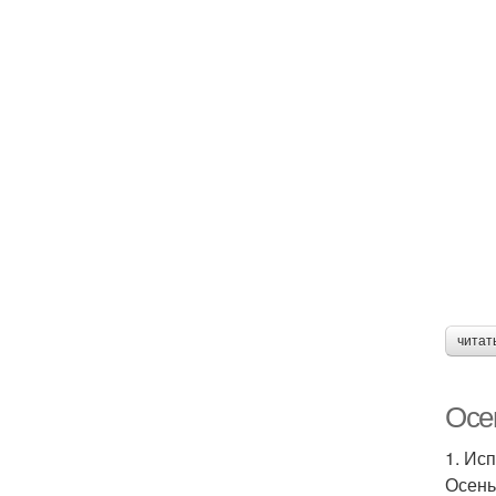
читат
Осе
1. Ис
Осень