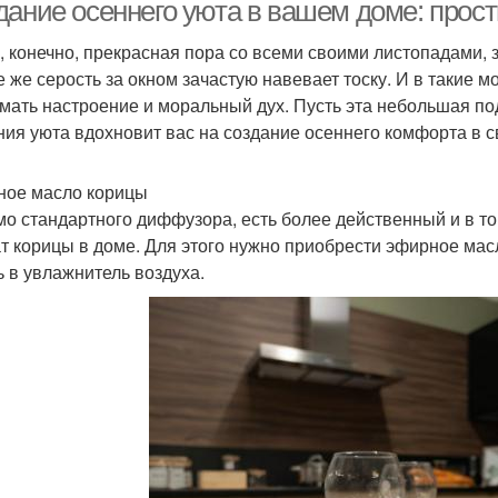
дание осеннего уюта в вашем доме: прос
, конечно, прекрасная пора со всеми своими листопадами,
е же серость за окном зачастую навевает тоску. И в такие м
Осенний интерьер
Осенняя нежность
мать настроение и моральный дух. Пусть эта небольшая по
ния уюта вдохновит вас на создание осеннего комфорта в 
ое масло корицы
о стандартного диффузора, есть более действенный и в т
т корицы в доме. Для этого нужно приобрести эфирное масл
ь в увлажнитель воздуха.