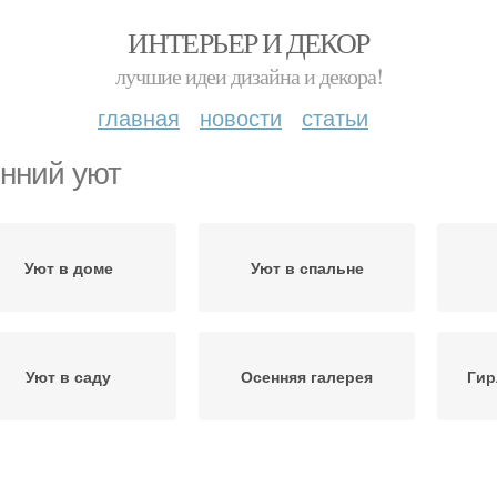
ИНТЕРЬЕР И ДЕКОР
лучшие идеи дизайна и декора!
главная
новости
статьи
нний уют
Уют в доме
Уют в спальне
Уют в саду
Осенняя галерея
Гир
Изде
Осенний декор
Осенний акцент