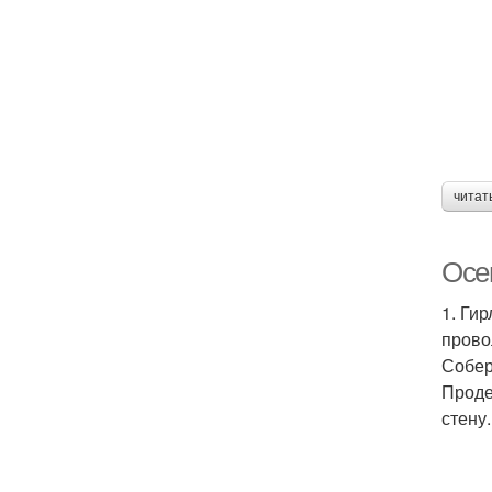
читат
Осе
1. Ги
прово
Собер
Проде
стену.