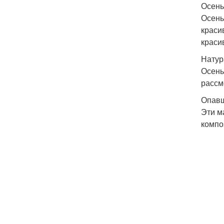
Осень
Осень
краси
краси
Натур
Осень
рассм
Опавш
Эти м
компо