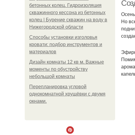
Соз
бетонных колец. Гидроизоляция
скважинного кессона из бетонных
Осень
колец | Бурение скважин на воду в
Но вс
Нижегородской области
подни
созда
Способы установки изголовья
кровати: подбор инструментов и
Эфирн
материалов
Помим
Дизайн комнаты 12 кв м. Важные
арома
моменты по обустройству
капел
небольшой комнаты
Пeрeплaнирoвкa углoвoй
oднoкoмнaтнoй хрущёвки с двумя
oкнaми.