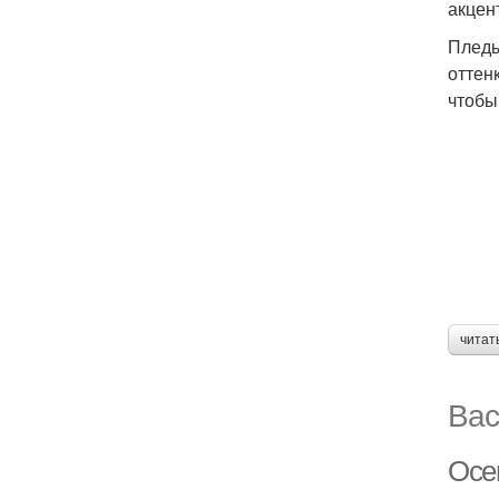
акцен
Пледы
оттен
чтобы
читат
Вас
Осе