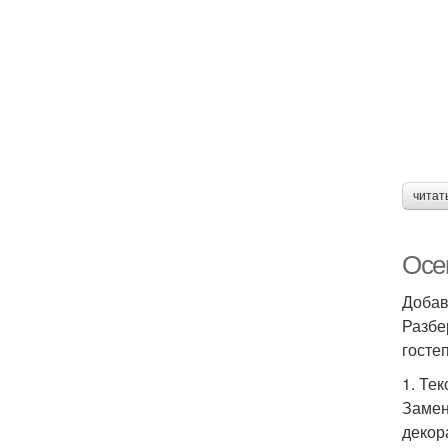
читат
Осе
Добав
Разбе
госте
1. Те
Замен
декор