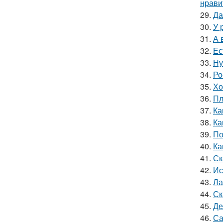
нрави
29.
Да
30.
У 
31.
А 
32.
Ес
33.
Ну
34.
Ро
35.
Хо
36.
Пл
37.
Ка
38.
Ка
39.
По
40.
Ка
41.
Ск
42.
Ис
43.
Ла
44.
Ск
45.
Де
46.
Са