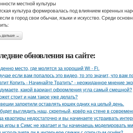
нности местной культуры
тская культура формировалась под влиянием коренных наро
если в город свои обычаи, языки и искусство. Среди осно
ить:
ь дальше →
ледние обновления на сайте:
денно место, где молятся за хороший Wi - Fi.
лучае если вам попалось это видео, то это значит, что вам 
атит Копить - Начинайте Тратить" - неожиданное мнение эк
 думаете, какой вариант оформления угла самый смешной?
ожет стоит и нам такое уже делать?
веции запретили оставлять кошек одних на целый день.
 будет выглядить наш, скрепный, ковёр на стене в совреме
да квартиры недостаточно и вы начинаете устраивать интер
да игры в Симс не хватает и ты начинаешь моделировать ми
 используете ли в интерьере свечки с открытым огнём?