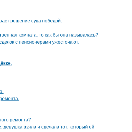
ывает решение суда победой.
твенная комната, то как бы она называлась?
 сделок с пенсионерами ужесточают.
ёвке.
а.
 ремонта.
лгого ремонта?
, девушка взяла и сделала тот, который ей