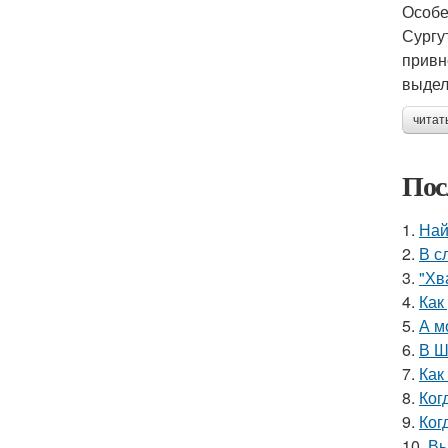
Особе
Сургу
привн
выдел
читат
Пос
1.
Най
2.
В с
3.
"Хв
4.
Как
5.
А м
6.
В Ш
7.
Как
8.
Ког
9.
Ког
10.
Вы