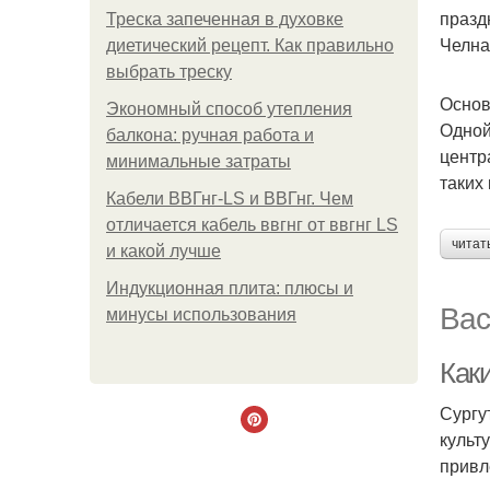
празд
Треска запеченная в духовке
Челнах
диетический рецепт. Как правильно
выбрать треску
Основ
Экономный способ утепления
Одной
балкона: ручная работа и
центр
минимальные затраты
таких 
Кабели ВВГнг-LS и ВВГнг. Чем
отличается кабель ввгнг от ввгнг LS
читат
и какой лучше
Индукционная плита: плюсы и
Вас
минусы использования
Каки
Сургу
культ
привл