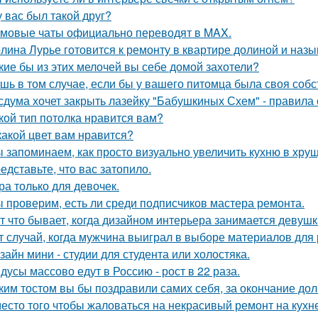
у вас был такой друг?
мовые чаты официально переводят в MAX.
лина Лурье готовится к ремонту в квартире долиной и наз
кие бы из этих мелочей вы себе домой захотели?
шь в том случае, если бы у вашего питомца была своя собс
сдума хочет закрыть лазейку "Бабушкиных Схем" - правила
кой тип потолка нравится вам?
какой цвет вам нравится?
 запоминаем, как просто визуально увеличить кухню в хрущ
едставьте, что вас затопило.
ра только для девочек.
 проверим, есть ли среди подписчиков мастера ремонта.
т что бывает, когда дизайном интерьера занимается девушк
т случай, когда мужчина выиграл в выборе материалов для
зайн мини - студии для студента или холостяка.
дусы массово едут в Россию - рост в 22 раза.
ким тостом вы бы поздравили самих себя, за окончание до
есто того чтобы жаловаться на некрасивый ремонт на кухне