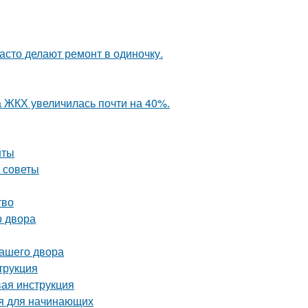
асто делают ремонт в одиночку.
а ЖКХ увеличилась почти на 40%.
нты
е советы
тво
о двора
вашего двора
трукция
вая инструкция
ия для начинающих