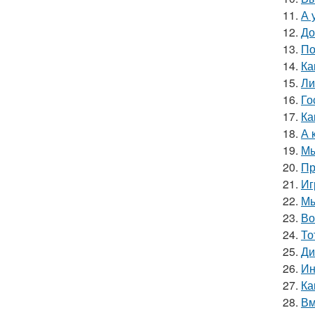
11.
А 
12.
До
13.
По
14.
Ка
15.
Ли
16.
Го
17.
Ка
18.
А 
19.
Мы
20.
Пр
21.
Иг
22.
Мы
23.
Во
24.
То
25.
Ди
26.
Ин
27.
Ка
28.
Вм