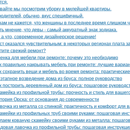
тся.
вайте мы посмотрим уборку в милейшей квартиры.
родителей, обычно, вкус специфичный.
вам не кажется, что женщины в последнее время слишком ч
ть мнение, что девы - самый аккуратный знак зодиака.
 а что, современное дизайнерское решение!
ст оказался чувствительным: в некоторых регионах плата з
тите свежий ремонт?
енка для мебели при ремонте: почему это необходимо
к правильно накрывать мебель при ремонте: лучшие вариа
к сохранить вещи и мебель во время ремонта: практически
этапное возведение дома из бруса: полное руководство
к построить деревянный дом из бруса: пошаговое руководс
амейка из профильной трубы: прочность и стиль для вашег
тория Орска: от основания до современности
вочка из металла со спинкой: практичность и комфорт для 
амейки из профильных труб своими руками: пошаговая инс
лаем кованую скамейку своими руками из металла: пошаго
довая лавочка из профильной трубы: пошаговая инструкц