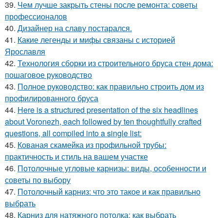
39.
Чем лучше закрыть стены после ремонта: советы
профессионалов
40.
Дизайнер на славу постарался.
41.
Какие легенды и мифы связаны с историей
Ярославля
42.
Технология сборки из строительного бруса стен дома:
пошаговое руководство
43.
Полное руководство: как правильно строить дом из
профилированного бруса
44.
Here is a structured presentation of the six headlines
about Voronezh, each followed by ten thoughtfully crafted
questions, all compiled into a single list:
45.
Кованая скамейка из профильной трубы:
практичность и стиль на вашем участке
46.
Потолочные угловые карнизы: виды, особенности и
советы по выбору
47.
Потолочный карниз: что это такое и как правильно
выбрать
48.
Карниз для натяжного потолка: как выбрать