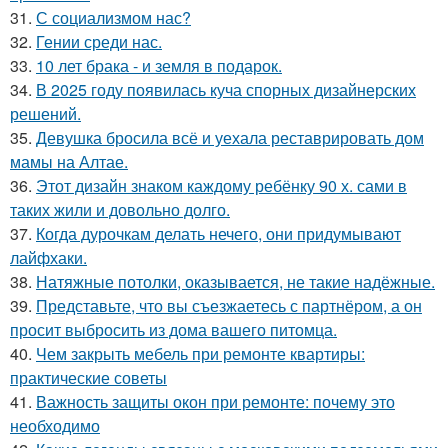
31.
С социализмом нас?
32.
Гении среди нас.
33.
10 лет брака - и земля в подарок.
34.
В 2025 году появилась куча спорных дизайнерских
решений.
35.
Девушка бросила всё и уехала реставрировать дом
мамы на Алтае.
36.
Этот дизайн знаком каждому ребёнку 90 х. сами в
таких жили и довольно долго.
37.
Когда дурочкам делать нечего, они придумывают
лайфхаки.
38.
Натяжные потолки, оказывается, не такие надёжные.
39.
Представьте, что вы съезжаетесь с партнёром, а он
просит выбросить из дома вашего питомца.
40.
Чем закрыть мебель при ремонте квартиры:
практические советы
41.
Важность защиты окон при ремонте: почему это
необходимо