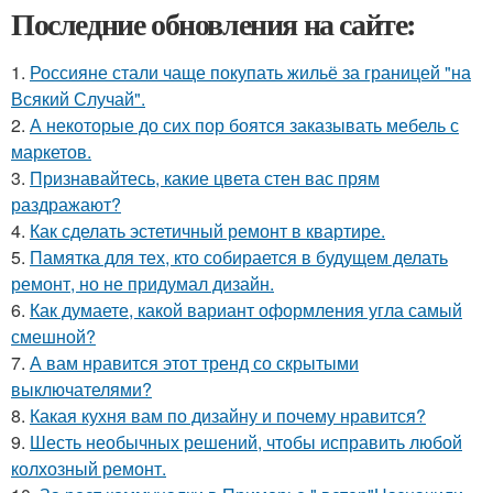
Последние обновления на сайте:
1.
Россияне стали чаще покупать жильё за границей "на
Всякий Случай".
2.
А некоторые до сих пор боятся заказывать мебель с
маркетов.
3.
Признавайтесь, какие цвета стен вас прям
раздражают?
4.
Как сделать эстетичный ремонт в квартире.
5.
Памятка для тех, кто собирается в будущем делать
ремонт, но не придумал дизайн.
6.
Как думаете, какой вариант оформления угла самый
смешной?
7.
А вам нравится этот тренд со скрытыми
выключателями?
8.
Какая кухня вам по дизайну и почему нравится?
9.
Шесть необычных решений, чтобы исправить любой
колхозный ремонт.