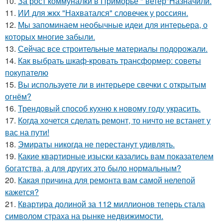
10.
За рост коммуналки в Приморье " ветер"Назначили.
11.
ИИ для жкх "Нахватался" словечек у россиян.
12.
Мы запоминаем необычные идеи для интерьера, о
которых многие забыли.
13.
Сейчас все строительные материалы подорожали.
14.
Как выбрать шкаф-кровать трансформер: советы
покупателю
15.
Вы используете ли в интерьере свечки с открытым
огнём?
16.
Трендовый способ кухню к новому году украсить.
17.
Когда хочется сделать ремонт, то ничто не встанет у
вас на пути!
18.
Эмираты никогда не перестанут удивлять.
19.
Какие квартирные изыски казались вам показателем
богатства, а для других это было нормальным?
20.
Какая причина для ремонта вам самой нелепой
кажется?
21.
Квартира долиной за 112 миллионов теперь стала
символом страха на рынке недвижимости.