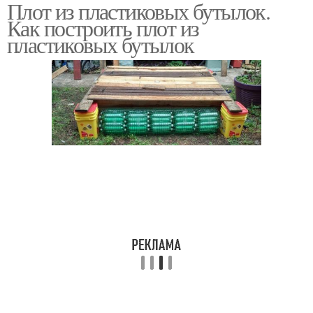
Плот из пластиковых бутылок.
Плот из канистр
Самодельный плот
Как построить плот из
пластиковых бутылок