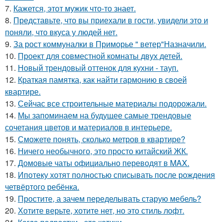
7.
Кажется, этот мужик что-то знает.
8.
Представьте, что вы приехали в гости, увидели это и
поняли, что вкуса у людей нет.
9.
За рост коммуналки в Приморье " ветер"Назначили.
10.
Проект для совместной комнаты двух детей.
11.
Новый трендовый оттенок для кухни - тауп.
12.
Краткая памятка, как найти гармонию в своей
квартире.
13.
Сейчас все строительные материалы подорожали.
14.
Мы запоминаем на будущее самые трендовые
сочетания цветов и материалов в интерьере.
15.
Сможете понять, сколько метров в квартире?
16.
Ничего необычного, это просто китайский ЖК.
17.
Домовые чаты официально переводят в MAX.
18.
Ипотеку хотят полностью списывать после рождения
четвёртого ребёнка.
19.
Простите, а зачем переделывать старую мебель?
20.
Хотите верьте, хотите нет, но это стиль лофт.