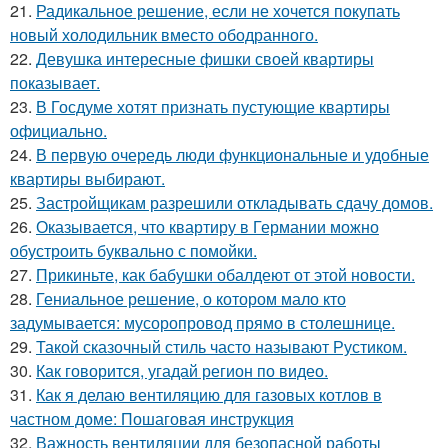
21.
Радикальное решение, если не хочется покупать
новый холодильник вместо ободранного.
22.
Девушка интересные фишки своей квартиры
показывает.
23.
В Госдуме хотят признать пустующие квартиры
официально.
24.
В первую очередь люди функциональные и удобные
квартиры выбирают.
25.
Застройщикам разрешили откладывать сдачу домов.
26.
Оказывается, что квартиру в Германии можно
обустроить буквально с помойки.
27.
Прикиньте, как бабушки обалдеют от этой новости.
28.
Гениальное решение, о котором мало кто
задумывается: мусоропровод прямо в столешнице.
29.
Такой сказочный стиль часто называют Рустиком.
30.
Как говорится, угадай регион по видео.
31.
Как я делаю вентиляцию для газовых котлов в
частном доме: Пошаговая инструкция
32.
Важность вентиляции для безопасной работы