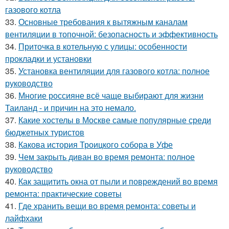
газового котла
33.
Основные требования к вытяжным каналам
вентиляции в топочной: безопасность и эффективность
34.
Приточка в котельную с улицы: особенности
прокладки и установки
35.
Установка вентиляции для газового котла: полное
руководство
36.
Многие россияне всё чаще выбирают для жизни
Таиланд - и причин на это немало.
37.
Какие хостелы в Москве самые популярные среди
бюджетных туристов
38.
Какова история Троицкого собора в Уфе
39.
Чем закрыть диван во время ремонта: полное
руководство
40.
Как защитить окна от пыли и повреждений во время
ремонта: практические советы
41.
Где хранить вещи во время ремонта: советы и
лайфхаки