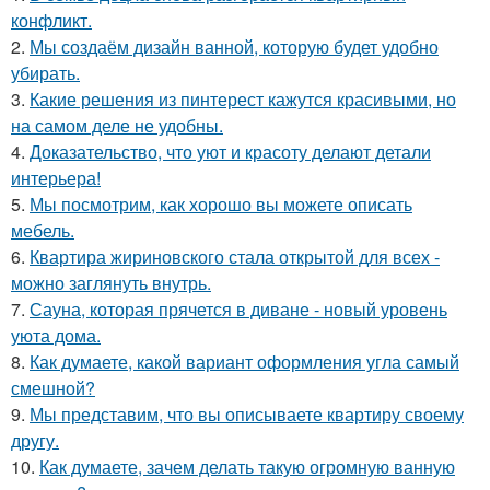
конфликт.
2.
Мы создаём дизайн ванной, которую будет удобно
убирать.
3.
Какие решения из пинтерест кажутся красивыми, но
на самом деле не удобны.
4.
Доказательство, что уют и красоту делают детали
интерьера!
5.
Мы посмотрим, как хорошо вы можете описать
мебель.
6.
Квартира жириновского стала открытой для всех -
можно заглянуть внутрь.
7.
Сауна, которая прячется в диване - новый уровень
уюта дома.
8.
Как думаете, какой вариант оформления угла самый
смешной?
9.
Мы представим, что вы описываете квартиру своему
другу.
10.
Как думаете, зачем делать такую огромную ванную