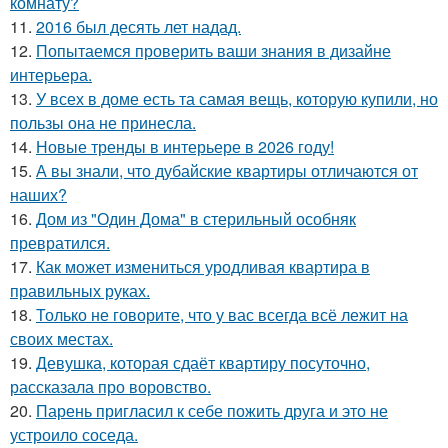
комнату?
11.
2016 был десять лет надад.
12.
Попытаемся проверить ваши знания в дизайне
интерьера.
13.
У всех в доме есть та самая вещь, которую купили, но
пользы она не принесла.
14.
Новые тренды в интерьере в 2026 году!
15.
А вы знали, что дубайские квартиры отличаются от
наших?
16.
Дом из "Один Дома" в стерильный особняк
превратился.
17.
Как может измениться уродливая квартира в
правильных руках.
18.
Только не говорите, что у вас всегда всё лежит на
своих местах.
19.
Девушка, которая сдаёт квартиру посуточно,
рассказала про воровство.
20.
Парень пригласил к себе пожить друга и это не
устроило соседа.