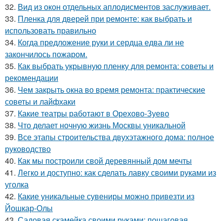
32.
Вид из окон отдельных аплодисментов заслуживает.
33.
Пленка для дверей при ремонте: как выбрать и
использовать правильно
34.
Когда предложение руки и сердца едва ли не
закончилось пожаром.
35.
Как выбрать укрывную пленку для ремонта: советы и
рекомендации
36.
Чем закрыть окна во время ремонта: практические
советы и лайфхаки
37.
Какие театры работают в Орехово-Зуево
38.
Что делает ночную жизнь Москвы уникальной
39.
Все этапы строительства двухэтажного дома: полное
руководство
40.
Как мы построили свой деревянный дом мечты
41.
Легко и доступно: как сделать лавку своими руками из
уголка
42.
Какие уникальные сувениры можно привезти из
Йошкар-Олы
43.
Садовая скамейка своими руками: пошаговая