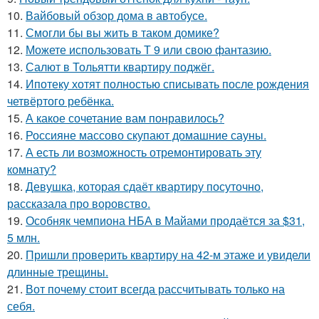
10.
Вайбовый обзор дома в автобусе.
11.
Смогли бы вы жить в таком домике?
12.
Можете использовать Т 9 или свою фантазию.
13.
Салют в Тольятти квартиру поджёг.
14.
Ипотеку хотят полностью списывать после рождения
четвёртого ребёнка.
15.
А какое сочетание вам понравилось?
16.
Россияне массово скупают домашние сауны.
17.
А есть ли возможность отремонтировать эту
комнату?
18.
Девушка, которая сдаёт квартиру посуточно,
рассказала про воровство.
19.
Особняк чемпиона НБА в Майами продаётся за $31,
5 млн.
20.
Пришли проверить квартиру на 42-м этаже и увидели
длинные трещины.
21.
Вот почему стоит всегда рассчитывать только на
себя.