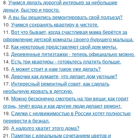
8.
Учимся делать дорогой интерьер за небольшие
деньги, быстро и просто.
9.
А вы бы решились ремонтировать свой подъезд?
10.
Учимся сохранять квартиру в чистоте.
11.
Вот что бывает, когда счастливая мама берётся за
оформление детской комнаты своего будущего малыша.
12.
Как некоторые представляют свой дом мечты.
13.
Деревянные пятиэтажки - теперь официально можно.
14.
Есть три квартиры - готовьтесь платить больше.
15.
А может стоит и нам такое уже делать?
16.
Девочки как думаете, что делает дом уютным?
17.
Интересный ремонтный совет, как сделать
необычную кровать в детскую.
18.
Можно бесконечно смотреть на три вещи: как горит
огонь, течёт вода и как другие люди делают ремонт.
19.
Сделки с недвижимостью в России хотят полностью
перевести в безнал.
20.
А надолго хватит этого дома?
21.
Памятки с идеальным сочетанием цветов и