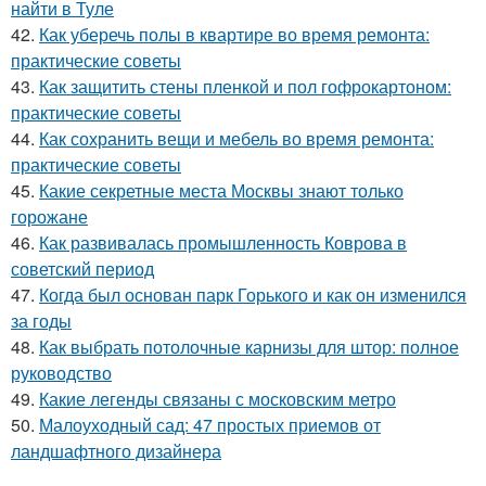
найти в Туле
42.
Как уберечь полы в квартире во время ремонта:
практические советы
43.
Как защитить стены пленкой и пол гофрокартоном:
практические советы
44.
Как сохранить вещи и мебель во время ремонта:
практические советы
45.
Какие секретные места Москвы знают только
горожане
46.
Как развивалась промышленность Коврова в
советский период
47.
Когда был основан парк Горького и как он изменился
за годы
48.
Как выбрать потолочные карнизы для штор: полное
руководство
49.
Какие легенды связаны с московским метро
50.
Малоуходный сад: 47 простых приемов от
ландшафтного дизайнера