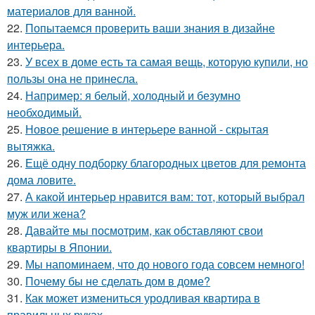
материалов для ванной.
22.
Попытаемся проверить ваши знания в дизайне
интерьера.
23.
У всех в доме есть та самая вещь, которую купили, но
пользы она не принесла.
24.
Например: я белый, холодный и безумно
необходимый.
25.
Новое решение в интерьере ванной - скрытая
вытяжка.
26.
Ещё одну подборку благородных цветов для ремонта
дома ловите.
27.
А какой интерьер нравится вам: тот, который выбрал
муж или жена?
28.
Давайте мы посмотрим, как обставляют свои
квартиры в Японии.
29.
Мы напоминаем, что до нового года совсем немного!
30.
Почему бы не сделать дом в доме?
31.
Как может измениться уродливая квартира в
правильных руках.