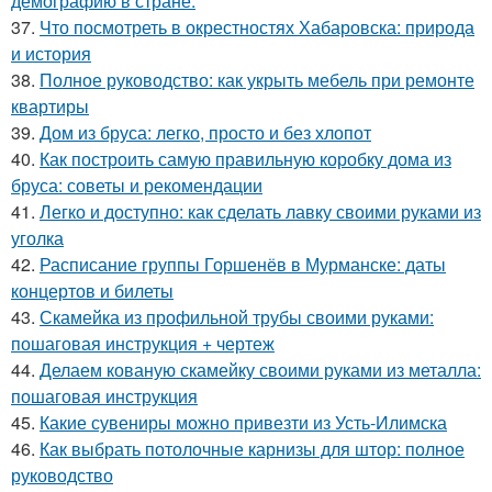
демографию в стране.
37.
Что посмотреть в окрестностях Хабаровска: природа
и история
38.
Полное руководство: как укрыть мебель при ремонте
квартиры
39.
Дом из бруса: легко, просто и без хлопот
40.
Как построить самую правильную коробку дома из
бруса: советы и рекомендации
41.
Легко и доступно: как сделать лавку своими руками из
уголка
42.
Расписание группы Горшенёв в Мурманске: даты
концертов и билеты
43.
Скамейка из профильной трубы своими руками:
пошаговая инструкция + чертеж
44.
Делаем кованую скамейку своими руками из металла:
пошаговая инструкция
45.
Какие сувениры можно привезти из Усть-Илимска
46.
Как выбрать потолочные карнизы для штор: полное
руководство