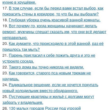
кухню в хрущёвке.
17.
В том случае, если бы перед вами встал выбор, как
покрасить стены в коридоре, то что бы вы выбрали?
18.
Глубокая уборка очень красивой ванной комнаты.
19.
Вот почему-то, когда женщины начинают делать
ремонт, мужчины спешат сказать им, что они всё делают
неправильно.
20.
Как думаете, что происходило в этой ванной, раз её
пришлось так мыть?
21.
Парень пригласил к себе пожить друга и это не
устроило соседа.
22.
Такого дома вы точно никогда не видели.
23.
Как говорится, старого пса новым трюкам не
научишь.
24.
Радикальное решение, если не хочется покупать
новый холодильник вместо ободранного.
25.
Пустующие квартиры и жильё с долгами могут
забрать у владельцев.
26.
130 малых городов России под угрозой