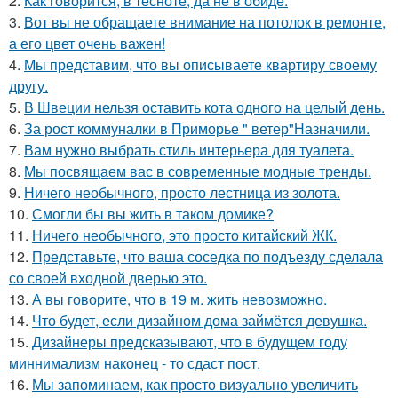
2.
Как говорится, в тесноте, да не в обиде.
3.
Вот вы не обращаете внимание на потолок в ремонте,
а его цвет очень важен!
4.
Мы представим, что вы описываете квартиру своему
другу.
5.
В Швеции нельзя оставить кота одного на целый день.
6.
За рост коммуналки в Приморье " ветер"Назначили.
7.
Вам нужно выбрать стиль интерьера для туалета.
8.
Мы посвящаем вас в современные модные тренды.
9.
Ничего необычного, просто лестница из золота.
10.
Смогли бы вы жить в таком домике?
11.
Ничего необычного, это просто китайский ЖК.
12.
Представьте, что ваша соседка по подъезду сделала
со своей входной дверью это.
13.
А вы говорите, что в 19 м. жить невозможно.
14.
Что будет, если дизайном дома займётся девушка.
15.
Дизайнеры предсказывают, что в будущем году
миннимализм наконец - то сдаст пост.
16.
Мы запоминаем, как просто визуально увеличить