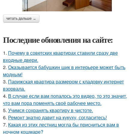
читать дальше →
Последние обновления на сайте:
1.
Почему в советских квартирах ставили сразу две
входные двери.
2.
Оказывается бабушкин шик в интерьере может быть
модным!
3.
Парижская квартира размером с кладовку интернет
взорвала.
4.
В случае если вам попалось это видео, то это значит,
что вам пора поменять своё рабочее место.
5.
Учимся сохранять квартиру в чистоте.
6.
Ремонт знатно давит на кукуху, согласитесь!
7.
Какая из этих лестниц могла бы присниться вам в
ночном кошмаре?