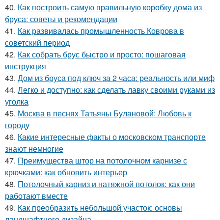
40.
Как построить самую правильную коробку дома из
бруса: советы и рекомендации
41.
Как развивалась промышленность Коврова в
советский период
42.
Как собрать брус быстро и просто: пошаговая
инструкция
43.
Дом из бруса под ключ за 2 часа: реальность или миф
44.
Легко и доступно: как сделать лавку своими руками из
уголка
45.
Москва в песнях Татьяны Булановой: Любовь к
городу
46.
Какие интересные факты о московском транспорте
знают немногие
47.
Преимущества штор на потолочном карнизе с
крючками: как обновить интерьер
48.
Потолочный карниз и натяжной потолок: как они
работают вместе
49.
Как преобразить небольшой участок: основы
ландшафтного дизайна