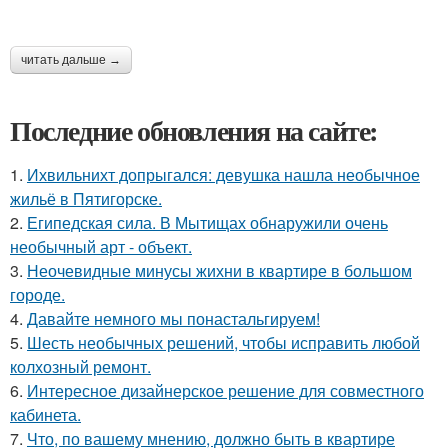
читать дальше →
Последние обновления на сайте:
1.
Ихвильнихт допрыгался: девушка нашла необычное
жильё в Пятигорске.
2.
Египедская сила. В Мытищах обнаружили очень
необычный арт - объект.
3.
Неочевидные минусы жихни в квартире в большом
городе.
4.
Давайте немного мы понастальгируем!
5.
Шесть необычных решений, чтобы исправить любой
колхозный ремонт.
6.
Интересное дизайнерское решение для совместного
кабинета.
7.
Что, по вашему мнению, должно быть в квартире