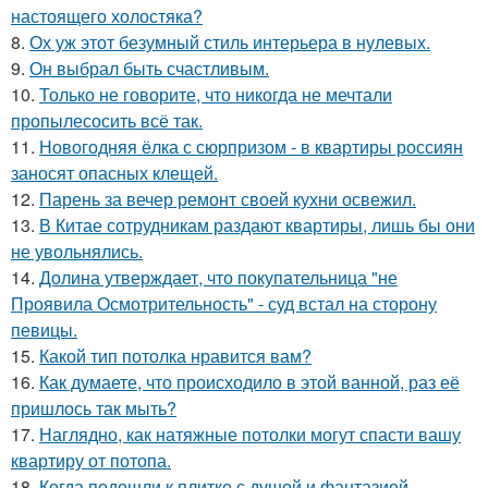
настоящего холостяка?
8.
Ох уж этот безумный стиль интерьера в нулевых.
9.
Он выбрал быть счастливым.
10.
Только не говорите, что никогда не мечтали
пропылесосить всё так.
11.
Новогодняя ёлка с сюрпризом - в квартиры россиян
заносят опасных клещей.
12.
Парень за вечер ремонт своей кухни освежил.
13.
В Китае сотрудникам раздают квартиры, лишь бы они
не увольнялись.
14.
Долина утверждает, что покупательница "не
Проявила Осмотрительность" - суд встал на сторону
певицы.
15.
Какой тип потолка нравится вам?
16.
Как думаете, что происходило в этой ванной, раз её
пришлось так мыть?
17.
Наглядно, как натяжные потолки могут спасти вашу
квартиру от потопа.
18.
Когда подошли к плитке с душой и фантазией.