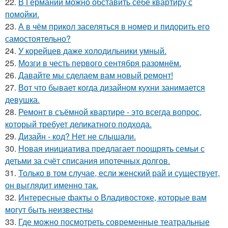
22.
В Германии можно обставить себе квартиру с
помойки.
23.
А в чём прикол заселяться в номер и пидорить его
самостоятельно?
24.
У корейцев даже холодильники умный.
25.
Мозги в честь первого сентября разомнём.
26.
Давайте мы сделаем вам новый ремонт!
27.
Вот что бывает когда дизайном кухни занимается
девушка.
28.
Ремонт в съёмной квартире - это всегда вопрос,
который требует деликатного подхода.
29.
Дизайн - код? Нет не слышали.
30.
Новая инициатива предлагает поощрять семьи с
детьми за счёт списания ипотечных долгов.
31.
Только в том случае, если женский рай и существует,
он выглядит именно так.
32.
Интересные факты о Владивостоке, которые вам
могут быть неизвестны
33.
Где можно посмотреть современные театральные