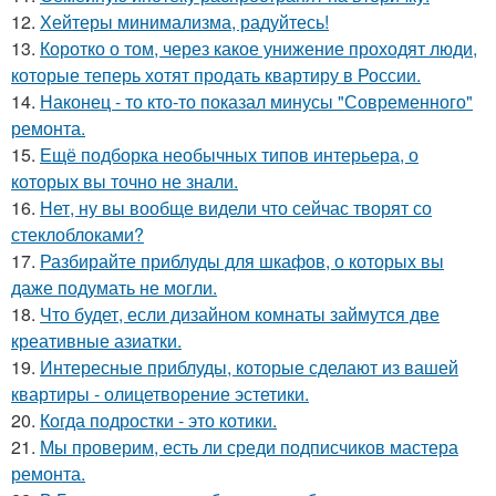
12.
Хейтеры минимализма, радуйтесь!
13.
Коротко о том, через какое унижение проходят люди,
которые теперь хотят продать квартиру в России.
14.
Наконец - то кто-то показал минусы "Современного"
ремонта.
15.
Ещё подборка необычных типов интерьера, о
которых вы точно не знали.
16.
Нет, ну вы вообще видели что сейчас творят со
стеклоблоками?
17.
Разбирайте приблуды для шкафов, о которых вы
даже подумать не могли.
18.
Что будет, если дизайном комнаты займутся две
креативные азиатки.
19.
Интересные приблуды, которые сделают из вашей
квартиры - олицетворение эстетики.
20.
Когда подростки - это котики.
21.
Мы проверим, есть ли среди подписчиков мастера
ремонта.