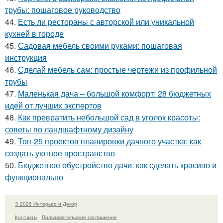
трубы: пошаговое руководство
44.
Есть ли рестораны с авторской или уникальной
кухней в городе
45.
Садовая мебель своими руками: пошаговая
инструкция
46.
Сделай мебель сам: простые чертежи из профильной
трубы
47.
Маленькая дача – большой комфорт: 28 бюджетных
идей от лучших экспертов
48.
Как превратить небольшой сад в уголок красоты:
советы по ландшафтному дизайну
49.
Топ-25 проектов планировки дачного участка: как
создать уютное пространство
50.
Бюджетное обустройство дачи: как сделать красиво и
функционально
© 2026 Интерьер и Декор
Контакты
Пользовательское соглашение