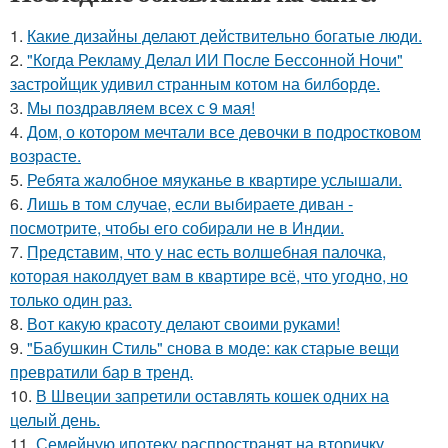
1.
Какие дизайны делают действительно богатые люди.
2.
"Когда Рекламу Делал ИИ После Бессонной Ночи"
застройщик удивил странным котом на билборде.
3.
Мы поздравляем всех с 9 мая!
4.
Дом, о котором мечтали все девочки в подростковом
возрасте.
5.
Ребята жалобное мяуканье в квартире услышали.
6.
Лишь в том случае, если выбираете диван -
посмотрите, чтобы его собирали не в Индии.
7.
Представим, что у нас есть волшебная палочка,
которая наколдует вам в квартире всё, что угодно, но
только один раз.
8.
Вот какую красоту делают своими руками!
9.
"Бабушкин Стиль" снова в моде: как старые вещи
превратили бар в тренд.
10.
В Швеции запретили оставлять кошек одних на
целый день.
11.
Семейную ипотеку распространят на вторичку.