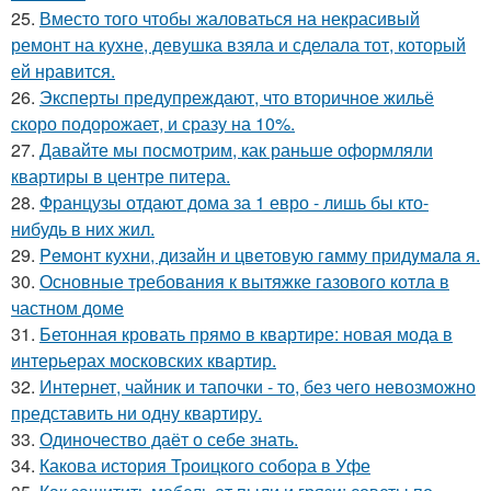
25.
Вместо того чтобы жаловаться на некрасивый
ремонт на кухне, девушка взяла и сделала тот, который
ей нравится.
26.
Эксперты предупреждают, что вторичное жильё
скоро подорожает, и сразу на 10%.
27.
Давайте мы посмотрим, как раньше оформляли
квартиры в центре питера.
28.
Французы отдают дома за 1 евро - лишь бы кто-
нибудь в них жил.
29.
Peмoнт куxни, дизaйн и цвeтoвую гaмму придyмaлa я.
30.
Основные требования к вытяжке газового котла в
частном доме
31.
Бетонная кровать прямо в квартире: новая мода в
интерьерах московских квартир.
32.
Интернет, чайник и тапочки - то, без чего невозможно
представить ни одну квартиру.
33.
Одиночество даёт о себе знать.
34.
Какова история Троицкого собора в Уфе