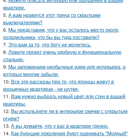
4.
Можете описать интерьер или ощущения в вашей
квартире.
5.
А вам нравится этот тренд со скрытыми
выключателями?
6.
Мы представим, что у вас осталось место около
холодильника, что бы вы туда поставили?
7.
Это вам за то, что богу не молитесь.
8.
Ловите проект очень удобную и функциональную
спальню.
9.
Мы запоминаем необычные идеи для интерьера, о
которых многие забыли.
10.
Все эти рассказы про то, что японцы живут в
крошечных квартирах - не шутки.
11.
Вам нужно выбрать новый цвет для стен в вашей
квартиры.
12.
Вы используете ли в интерьере свечки с открытым
огнём?
13.
А вы думаете, что у вас в квартире грязно.
14.
Как будущие поколения будут оценивать "Модный"