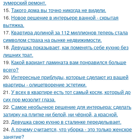
зумерский ремонт.
15.
Такого дома вы точно никогда не видели.
16.
Новое решение в интерьере ванной - скрытая
вытяжка.
17.
Квартира долиной за 112 миллионов теперь стала
символом страха на рынке недвижимости.
18.
Девушка показывает, как поменять себе кухню без
лишних трат.
19.
Какой вариант ламината вам понравился больше
всего?
20.
Интересные приблуды, которые сделают из вашей
квартиры - олицетворение эстетики.
21.
У всех в квартире есть тот самый косяк, который до
сих пор мозолит глаза.
22.
Самое необычное решение для интерьера: сделать
затирку на плитке ни белой, ни чёрной, а красной.
23.
Девушка свою кухню в сталинке переделывает.
24.
А почему считается, что уборка - это только женское
занятие?