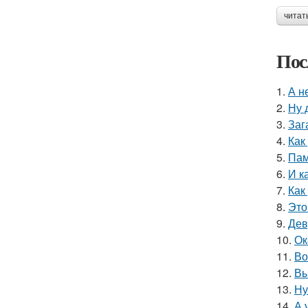
читат
Пос
1.
А н
2.
Ну 
3.
Заг
4.
Как
5.
Пам
6.
И к
7.
Как
8.
Это
9.
Дев
10.
Ок
11.
Во
12.
Вы
13.
Ну
14.
А 