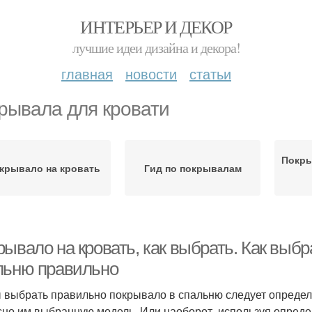
ИНТЕРЬЕР И ДЕКОР
лучшие идеи дизайна и декора!
главная
новости
статьи
рывала для кровати
Покры
крывало на кровать
Гид по покрывалам
ывало на кровать, как выбрать. Как выбр
льню правильно
 выбрать правильно покрывало в спальню следует определ
сно им выбранную модель. Или наоборот, используя опред