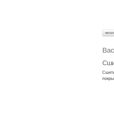
читат
Вас
Сши
Сшить
покры