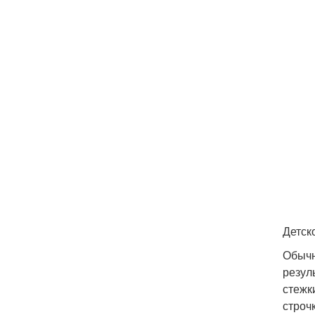
Детск
Обычн
резул
стежк
строч