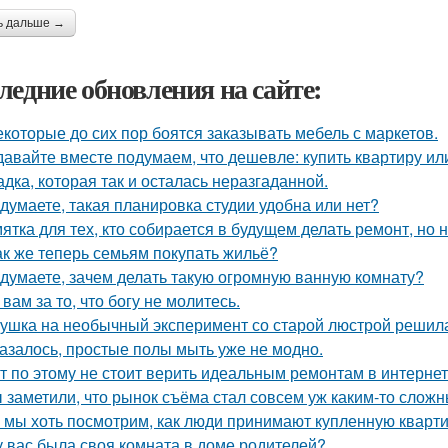
ь дальше →
ледние обновления на сайте:
екоторые до сих пор боятся заказывать мебель с маркетов.
давайте вместе подумаем, что дешевле: купить квартиру ил
адка, которая так и осталась неразгаданной.
 думаете, такая планировка студии удобна или нет?
ятка для тех, кто собирается в будущем делать ремонт, но 
ак же теперь семьям покупать жильё?
 думаете, зачем делать такую огромную ванную комнату?
 вам за то, что богу не молитесь.
ушка на необычный эксперимент со старой люстрой решила
азалось, простые полы мыть уже не модно.
т по этому не стоит верить идеальным ремонтам в интернет
 заметили, что рынок съёма стал совсем уж каким-то слож
 мы хоть посмотрим, как люди принимают купленную кварти
у вас была своя комната в доме родителей?