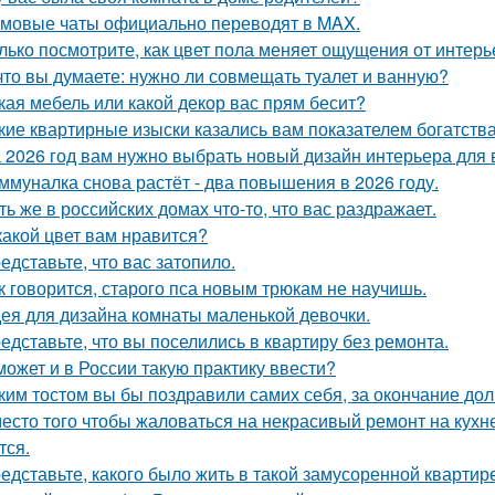
мовые чаты официально переводят в MAX.
лько посмотрите, как цвет пола меняет ощущения от интерь
что вы думаете: нужно ли совмещать туалет и ванную?
кая мебель или какой декор вас прям бесит?
кие квартирные изыски казались вам показателем богатств
 2026 год вам нужно выбрать новый дизайн интерьера для
ммуналка снова растёт - два повышения в 2026 году.
ть же в российских домах что-то, что вас раздражает.
какой цвет вам нравится?
едставьте, что вас затопило.
к говорится, старого пса новым трюкам не научишь.
ея для дизайна комнаты маленькой девочки.
едставьте, что вы поселились в квартиру без ремонта.
может и в России такую практику ввести?
ким тостом вы бы поздравили самих себя, за окончание до
есто того чтобы жаловаться на некрасивый ремонт на кухне
тся.
едставьте, какого было жить в такой замусоренной квартир