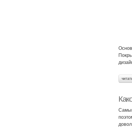
Основ
Покры
дизай
читат
Как
Самым
поэто
довол