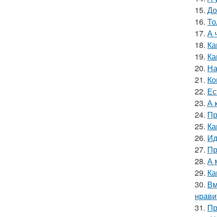
15.
До
16.
То
17.
А 
18.
Ка
19.
Ка
20.
На
21.
Ко
22.
Ес
23.
А 
24.
Пр
25.
Ка
26.
Ид
27.
Пр
28.
А 
29.
Ка
30.
Вм
нрави
31.
Пр