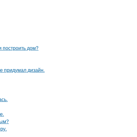
и построить дом?
не придумал дизайн.
сь.
е.
ным?
ру.