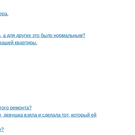
ера.
а, а для других это было нормальным?
 вашей квартиры.
лгого ремонта?
, девушка взяла и сделала тот, который ей
е?