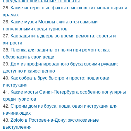
предлагают уникальные экспонаты
35.
Какие интересные факты о московских монастырях и
храмах
36.
Какие музеи Москвы считаются самыми
популярными среди туристов
37.
Как защитить дверь во время ремонта: советы и
хитрости
38.
Пленка для защиты от пыли при ремонте: как
обезопасить свои вещи
39.
Дом из профилированного бруса своими руками:
доступно и качественно
40.
Как собрать брус быстро и просто: пошаговая
инструкция
41.
Какие мосты Санкт-Петербурга особенно популярны
среди туристов
42.
Строим дом из бруса: пошаговая инструкция для
начинающих
43.
Zoloto в Ростове-на-Дону: эксклюзивные
выступления