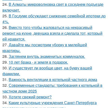
24.
В Алматы микроволновка свет в соседнем подъезде
включает.
25.
В Госдуме обсуждают снижение семейной ипотеки до
4%.
26.
Вместо того чтобы жаловаться на некрасивый
ремонт на кухне, девушка взяла и сделала тот, который
ей нравится.
27.
Давайте мы посмотрим уборку в милейшей
квартиры.
28.
Заглянем внутрь знаменитых коммуналок.
29.
10 лет брака - и земля в подарок.
30.
И существует ли вообще цвет, на букву вашей
фамилии.
31.
Важность вентиляции в котельной частного дома
32.
Современные стандарты: требования к котельной в
частном доме 2025
33.
Хотите свежий ремонт?
34.
Какие культурные учреждения Санкт-Петербурга