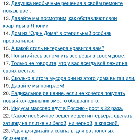
12.
Девушка необычные решения в своём ремонте
показывает.
13.
Давайте мы посмотрим, как обставляют свои
квартиры в Японии.
14.
Дом из "Один Дома" в стерильный особняк
превратился.
15.
А какой стиль интерьера нравится вам?
16.
Попытайтесь вспомнить все вещи в своём доме.
17.
Только не говорите, что у вас всегда всё лежит на
своих местах.
18.
Сколько в итоге мусора они из этого дома вытащили.
19.
Давайте мы поиграем!
20.
Радикальное решение, если не хочется покупать
новый холодильник вместо ободранного.
21.
Индусы массово едут в Россию - рост в 22 раза.
22.
Самое необычное решение для интерьера: сделать
затирку на плитке ни белой, ни чёрной, а красной.
23.
Идея для дизайна комнаты для разнополых
близнецов.