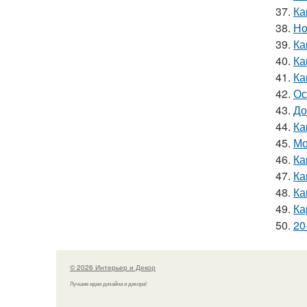
37.
Ка
38.
Но
39.
Ка
40.
Ка
41.
Ка
42.
Ос
43.
До
44.
Ка
45.
Мо
46.
Ка
47.
Ка
48.
Ка
49.
Ка
50.
20
© 2026 Интерьер и Декор
Лучшие идеи дизайна и декора!