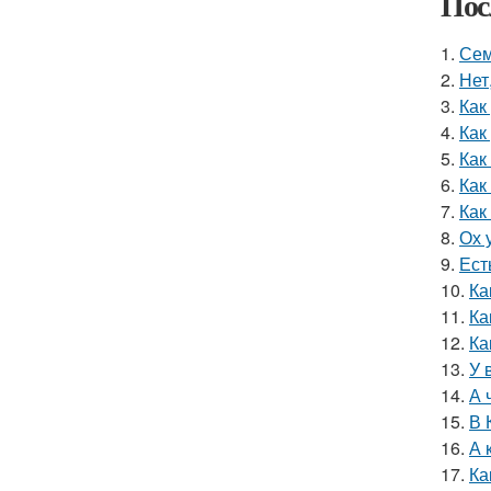
Пос
1.
Сем
2.
Нет
3.
Как
4.
Как
5.
Как
6.
Как
7.
Как
8.
Ох 
9.
Ест
10.
Ка
11.
Ка
12.
Ка
13.
У 
14.
А 
15.
В 
16.
А 
17.
Ка