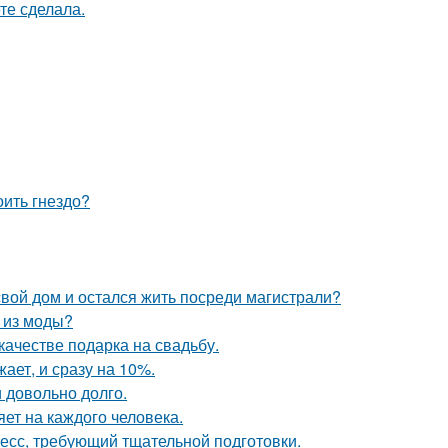
те сделала.
оить гнездо?
свой дом и остался жить посреди магистрали?
л из моды?
качестве подарка на свадьбу.
ает, и сразу на 10%.
и довольно долго.
яет на каждого человека.
цесс, требующий тщательной подготовки.