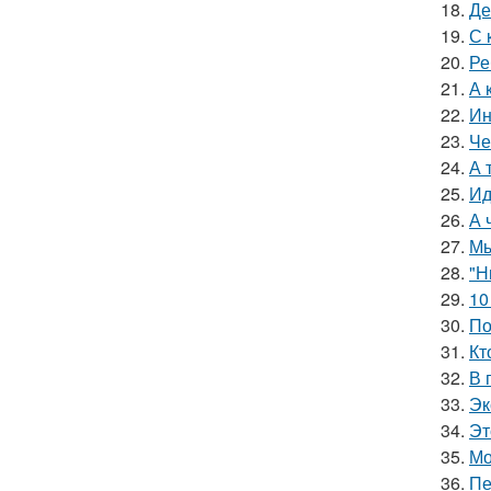
18.
Де
19.
С 
20.
Ре
21.
А 
22.
Ин
23.
Че
24.
А 
25.
Ид
26.
А 
27.
Мы
28.
"Н
29.
10
30.
По
31.
Кт
32.
В 
33.
Эк
34.
Эт
35.
Мо
36.
Пе