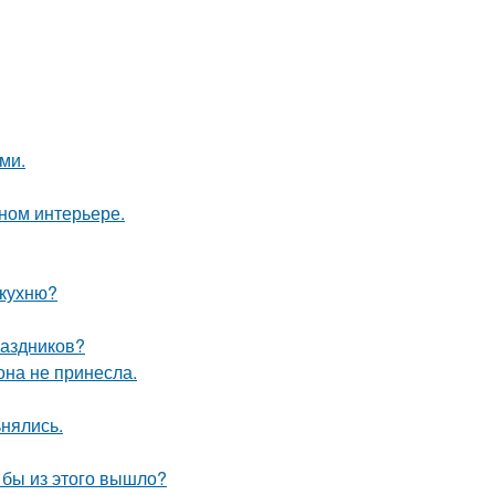
ми.
нном интерьере.
 кухню?
раздников?
она не принесла.
ьнялись.
о бы из этого вышло?