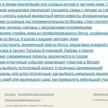
к я делаю вентиляцию для газовых котлов в частном доме:
вая инициатива предлагает поощрять семьи с детьми за сч
к сделать каждый квадратный метро комнаты функциональ
кие основные достопримечательности Москвы стоит посети
кие легенды связаны с московскими подземельями
енняя стройка дома из профилированного бруса: особенно
м из бруса: 9 шагов к вашему мечтому дому
к построить деревянный дом из бруса: пошаговое руководс
сква в песнях Татьяны Булановой: Любовь к городу
кие современные проекты реализуются в городе
кие культурные события привлекают туристов в Москву
к выбрать потолочный карниз: 5 полезных рекомендаций
рнизы для штор потолочные: как выбрать идеальное решен
+ идей для маленького сада: как превратить небольшой учас
Контакты
Пользовательское соглашение
Обратная св
Политика конфидециальности
Копирование раз
г. Москва, Дербеневский 1-й переулок 5, м. Павелецкая