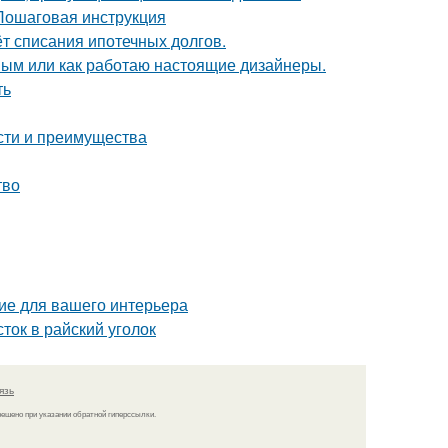
 Пошаговая инструкция
ёт списания ипотечных долгов.
ным или как работаю настоящие дизайнеры.
ть
сти и преимущества
тво
ие для вашего интерьера
ток в райский уголок
язь
решено при указании обратной гиперссылки.