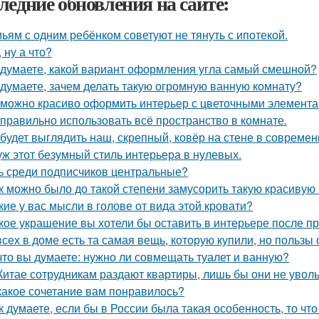
ледние обновления на сайте:
ьям с одним ребёнком советуют не тянуть с ипотекой.
, ну а что?
 думаете, какой вариант оформления угла самый смешной?
 думаете, зачем делать такую огромную ванную комнату?
 можно красиво оформить интерьер с цветочными элемента
 правильно использовать всё пространство в комнате.
 будет выглядить наш, скрепный, ковёр на стене в совреме
уж этот безумный стиль интерьера в нулевых.
ь среди подписчиков центральные?
к можно было до такой степени замусорить такую красивую
кие у вас мысли в голове от вида этой кровати?
кое украшение вы хотели бы оставить в интерьере после п
всех в доме есть та самая вещь, которую купили, но пользы 
что вы думаете: нужно ли совмещать туалет и ванную?
Китае сотрудникам раздают квартиры, лишь бы они не увол
какое сочетание вам понравилось?
к думаете, если бы в России была такая особенность, то чт