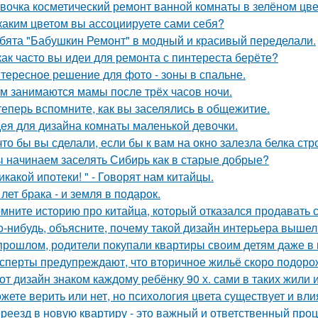
вочка косметический ремонт ванной комнаты в зелёном цве
каким цветом вы ассоциируете сами себя?
бята "Бабушкин Ремонт" в модный и красивый переделали.
как часто вы идеи для ремонта с пинтереста берёте?
тересное решение для фото - зоны в спальне.
м занимаются мамы после трёх часов ночи.
теперь вспомните, как вы заселялись в общежитие.
ея для дизайна комнаты маленькой девочки.
что бы вы сделали, если бы к вам на окно залезла белка стр
 начинаем заселять Сибирь как в старые добрые?
икакой ипотеки! " - Говорят нам китайцы.
 лет брака - и земля в подарок.
мните историю про китайца, который отказался продавать 
о-нибудь, объясните, почему такой дизайн интерьера выше
прошлом, родители покупали квартиры своим детям даже в 
сперты предупреждают, что вторичное жильё скоро подорож
от дизайн знаком каждому ребёнку 90 х. сами в таких жили 
жете верить или нет, но психология цвета существует и вли
реезд в новую квартиру - это важный и ответственный про