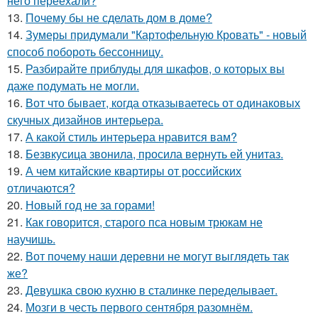
него переехали?
13.
Почему бы не сделать дом в доме?
14.
Зумеры придумали "Картофельную Кровать" - новый
способ побороть бессонницу.
15.
Разбирайте приблуды для шкафов, о которых вы
даже подумать не могли.
16.
Вот что бывает, когда отказываетесь от одинаковых
скучных дизайнов интерьера.
17.
А какой стиль интерьера нравится вам?
18.
Безвкусица звонила, просила вернуть ей унитаз.
19.
А чем китайские квартиры от российских
отличаются?
20.
Новый год не за горами!
21.
Как говорится, старого пса новым трюкам не
научишь.
22.
Вот почему наши деревни не могут выглядеть так
же?
23.
Девушка свою кухню в сталинке переделывает.
24.
Мозги в честь первого сентября разомнём.