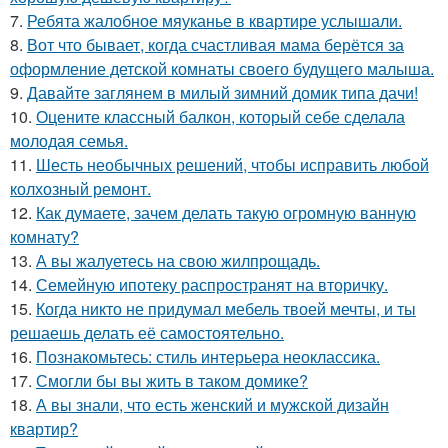
7.
Ребята жалобное мяуканье в квартире услышали.
8.
Вот что бывает, когда счастливая мама берётся за
оформление детской комнаты своего будущего малыша.
9.
Давайте заглянем в милый зимний домик типа дачи!
10.
Оцените классный балкон, который себе сделала
молодая семья.
11.
Шесть необычных решений, чтобы исправить любой
колхозный ремонт.
12.
Как думаете, зачем делать такую огромную ванную
комнату?
13.
А вы жалуетесь на свою жилпрощадь.
14.
Семейную ипотеку распространят на вторичку.
15.
Когда никто не придумал мебель твоей мечты, и ты
решаешь делать её самостоятельно.
16.
Познакомьтесь: стиль интерьера неоклассика.
17.
Смогли бы вы жить в таком домике?
18.
А вы знали, что есть женский и мужской дизайн
квартир?