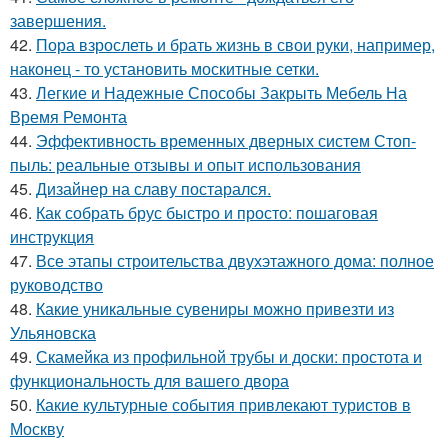
завершения.
42.
Пора взрослеть и брать жизнь в свои руки, например,
наконец - то установить москитные сетки.
43.
Легкие и Надежные Способы Закрыть Мебель На
Время Ремонта
44.
Эффективность временных дверных систем Стоп-
пыль: реальные отзывы и опыт использования
45.
Дизайнер на славу постарался.
46.
Как собрать брус быстро и просто: пошаговая
инструкция
47.
Все этапы строительства двухэтажного дома: полное
руководство
48.
Какие уникальные сувениры можно привезти из
Ульяновска
49.
Скамейка из профильной трубы и доски: простота и
функциональность для вашего двора
50.
Какие культурные события привлекают туристов в
Москву