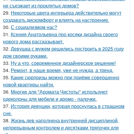
не съезжает из проклятых домов?
29.
Некоторые цвета интерьера действительно могут
создавать дискомфорт и влиять на настроение.
30.
С социализмом нас?
31.
Ксения Анатольевна про косяки дизайна своего
нового дома рассказывает.
32.
Девушка с мужем решились построить в 2025 году
дом своими руками.
33.
Ну а что, современное дизайнерское решение!
34.
Ремонт, в наше время, уже не нужда, а тренд.
35.
Какие сюрпризы можно при приёме совершенно
новой квартиры найти.
36.
Многие для "Аромата Чистоты" используют
одеколоны для мебели и аромо - палочки.
37.
История девушки, которая проснулась в страшном
сне.
38.
Жизнь дев наполнена внутренней дисциплиной,
непрерывным контролем и десятками тряпочек для