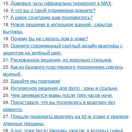
15.
Домовые чаты официально переводят в MAX.
16.
А что вы о такой планировки думаете?
17.
А какое сочетание вам понравилось?
18.
Новое решение в интерьере ванной - скрытая
вытяжка.
19.
Почему бы не сделать дом в доме?
20.
Оцените современный светлый дизайн квартиры с
акцентом на зелёный цвет.
21.
Рискованное решение, но довольно стильное.
22.
Как из базового пластикового подоконника сделать
модный.
23.
Давайте мы поиграем!
24.
Интересное решение для фото - зоны в спальне.
25.
Чем занимаются мамы после трёх часов ночи.
26.
Представьте, что вы поселились в квартиру без
ремонта.
27.
Пришли проверить квартиру на 42-м этаже и увидели
длинные трещины.
28.
А вас тоже бесят фильмы ужасов, в которых семья