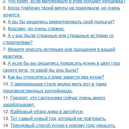
2.
Что будет, если миллениалу в руки попадёт хрущёвка?
3.
Когда тумбочку твоей мечты не придумали, но очень
хочется.
4.
А вы бы решились ремонтировать свой подъезд?
5.
Красиво, но очень сложно.
6.
А у вас были странные или страшные истории со
строителями?
7.
Можете описать интерьер или ощущения в вашей
квартире.
8.
А если бы вы решились покрасить кухню в цвет глаз
своего кота, то какой бы она была?
9.
Как вы относитесь к идее завести две кухни?
10.
У американцев стало модно жить вот в таких
производственных контейнерах.
11.
Говорят, что сантехники сейчас очень много
зарабатывают.
12.
Вайбовый обзор дома в автобусе.
13.
Тот самый новый год, который не повторить.
14.
Трендовый способ кухню к новому году украсить.