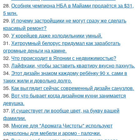
28.
Особняк чемпиона НБА в Майами продаётся за $31,
5 млн.
29.
И почему застройщики не могут сразу же сделать
красивый ремонт?
30.
У корейцев даже холодильники умный.
31.
Хитроумный белорус придумал как заработать
огромные деньги на камне.
32.
Что происходит в Японии с недвижимостью?
33.
Лайфхаки, чтобы заставить квартиру вкусно пахнуть.
34.
Этот дизайн знаком каждому ребёнку 90 х. сами в
таких жили и довольно долго.
35.
Как выглядит сейчас современный дизайн санузлов.
36.
Вот что бывает когда дизайном кухни занимается
девушка.
37.
И существует ли вообще цвет, на букву вашей
фамилии.
38.
Многие для "Аромата Чистоты" используют
одеколоны для мебели и аромо - палочки.