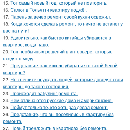
15.
Тот самый новый год, который не повторить.
16.
Салют в Тольятти квартиру поджёг.
17.
Парень за вечер ремонт своей кухни освежил.
18.
Когда хочется сделать ремонт, то ничто не встанет у
вас на пути!
19.
Удивительно, как быстро китайцы убираются в
квартире, когда надо.
20.
Топ необычных решений в интерьере, которые
входят в моду.
21.
Представьте, как тяжело убираться в такой белой
квартире?
22.
Не спешите осуждать людей, которые доводят свои
квартиры до такого состояния.
23.
Происходит бабулинг ремонта.
24.
Чем отличаются русские дома и американские.
25.
Поймут только те, кто хоть раз делал ремонт.
26.
Представьте, что вы поселились в квартиру без
ремонта.
27.
Новый тренд: жить в квартирах без ремонта.