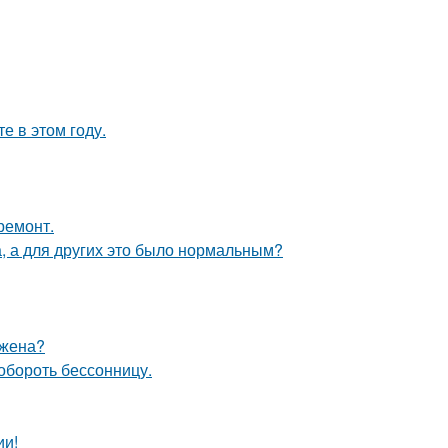
 в этом году.
ремонт.
а, а для других это было нормальным?
 жена?
обороть бессонницу.
ии!