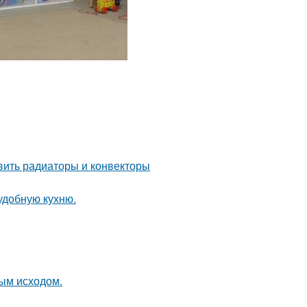
овить радиаторы и конвекторы
удобную кухню.
ным исходом.