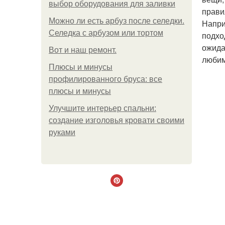
выбор оборудования для заливки
прави
Можно ли есть арбуз после селедки.
Напри
Селедка с арбузом или тортом
подхо
ожида
Boт и наш ремoнт.
любим
Плюсы и минусы
профилированного бруса: все
плюсы и минусы
Улучшите интерьер спальни:
создание изголовья кровати своими
руками