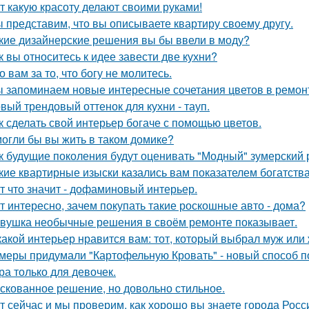
т какую красоту делают своими руками!
 представим, что вы описываете квартиру своему другу.
кие дизайнерские решения вы бы ввели в моду?
к вы относитесь к идее завести две кухни?
о вам за то, что богу не молитесь.
 запоминаем новые интересные сочетания цветов в ремонте
вый трендовый оттенок для кухни - тауп.
к сделать свой интерьер богаче с помощью цветов.
огли бы вы жить в таком домике?
к будущие поколения будут оценивать "Модный" зумерский 
кие квартирные изыски казались вам показателем богатств
т что значит - дофаминовый интерьер.
т интересно, зачем покупать такие роскошные авто - дома?
вушка необычные решения в своём ремонте показывает.
какой интерьер нравится вам: тот, который выбрал муж или
меры придумали "Картофельную Кровать" - новый способ п
ра только для девочек.
скованное решение, но довольно стильное.
т сейчас и мы проверим, как хорошо вы знаете города Росс