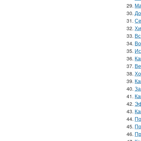
29.
Ма
30.
До
31.
Се
32.
Хи
33.
Вс
34.
Во
35.
Ис
36.
Ка
37.
Ве
38.
Хо
39.
Ка
40.
За
41.
Ка
42.
Эф
43.
Ка
44.
По
45.
По
46.
Пр