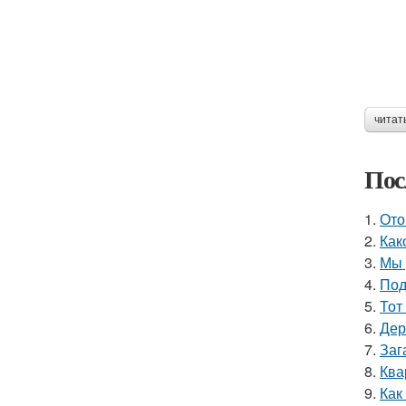
читат
Пос
1.
Ото
2.
Как
3.
Мы 
4.
Под
5.
Тот
6.
Дер
7.
Заг
8.
Ква
9.
Как