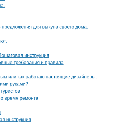
а.
о предложения для выкупа своего дома.
ют.
 Пошаговая инструкция
новные требования и правила
ным или как работаю настоящие дизайнеры.
оими руками?
 туристов
во время ремонта
ы
вая инструкция