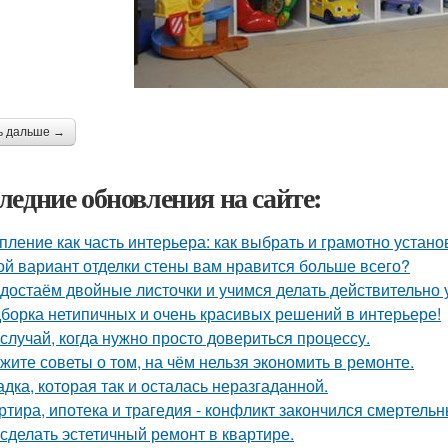
ь дальше →
ледние обновления на сайте:
пление как часть интерьера: как выбрать и грамотно устан
ой вариант отделки стены вам нравится больше всего?
достаём двойные листочки и учимся делать действительно 
борка нетипичных и очень красивых решений в интерьере!
 случай, когда нужно просто довериться процессу.
жите советы о том, на чём нельзя экономить в ремонте.
адка, которая так и осталась неразгаданной.
ртира, ипотека и трагедия - конфликт закончился смертель
 сделать эстетичный ремонт в квартире.