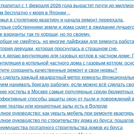
ткапитал с 1 февраля 2026 года вырастет почти до миллион
м бесплатно у моря в Японии -.
мья в столетнюю квартиру и начала ремонт переехала.
трые собственники земли и дома сидят в ожидании лучшег
е варианты так то хороши, но по своему.
обще не смейтесь, но многие лайфхаки для ремонта работа
тория девушки, которая проснулась в страшном сне.
к я делаю вентиляцию для газовых котлов в частном доме:
нтиляция в котельной частного дома с газовым котлом: ос
тите сохранить качественные ремонт и свои нервы?
к сделать каждый квадратный метро комнаты функциональ
чем нанимать бригаду рабочих, если можно всё сделать св
кие хостелы в Москве самые популярные среди бюджетных
фективные способы защиты окон от пыли и повреждений 
кие театры или концертные залы есть в Вологде
лное руководство: как укрыть мебель при ремонте квартир
лное руководство по строительству дома из бруса: пошаго
еимущества поэтапного строительства домов из бруса