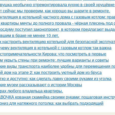
вушка необычно отремонтировала кухню в своей хрущёвке и
т сейчас мы проверим, как хорошо вы шарите в ремонте.
нтиляция в котельной частного дома с газовым котлом: пра
 квартиры мечты до полного провала - чёрная плесень под 
госдуму поступил законопроект, в котором предлагают выда
вшим в браке не менее 10 лет.
к настроить вентиляцию котельной для безопасной эксплуа
чему вентиляция в котельной с газовым котлом так важна
стопримечательности Кирова: что посмотреть в первые
м укрыть стены при ремонте: лучшие варианты и советы
кие виды транспорта наиболее удобны для перемещения п
й дом на этапе 2: как построить уютный дом из бруса
гко и доступно: как сделать лавку своими руками из уголка
кие музеи рассказывают о истории Москвы
рах любого владельца квартиры.
ВОЧКА кованая скамейка своими руками: пошаговая инстр
рниз для натяжного потолка: как выбрать подходящий