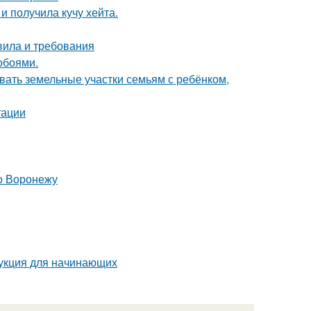
 получила кучу хейта.
вила и требования
обоями.
вать земельные участки семьям с ребёнком,
тации
о Воронежу
укция для начинающих