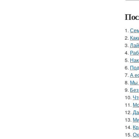
Пос
1.
Сем
2.
Как
3.
Лай
4.
Раб
5.
Нак
6.
Под
7.
А е
8.
Мы 
9.
Без
10.
Чт
11.
Мо
12.
Да
13.
Ми
14.
Кр
15.
Ох