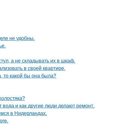
еле не удобны.
ье.
тул, а не складывать их в шкаф.
лизовать в своей квартире.
а, то какой бы она была?
холостяка?
т вода и как другие люди делают ремонт.
мся в Нидерландах.
ore.