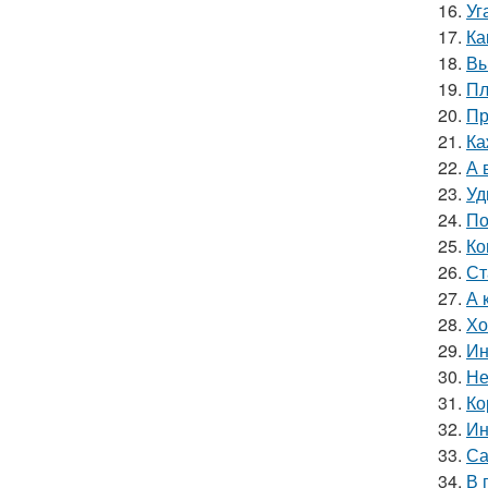
16.
Уг
17.
Ка
18.
Вы
19.
Пл
20.
Пр
21.
Ка
22.
А 
23.
Уд
24.
По
25.
Ко
26.
Ст
27.
А 
28.
Хо
29.
Ин
30.
Не
31.
Ко
32.
Ин
33.
Са
34.
В 