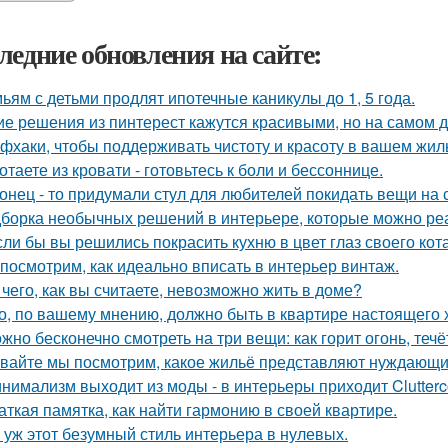
ледние обновления на сайте:
ьям с детьми продлят ипотечные каникулы до 1, 5 года.
ие решения из пинтерест кажутся красивыми, но на самом д
фхаки, чтобы поддерживать чистоту и красоту в вашем жил
отаете из кровати - готовьтесь к боли и бессоннице.
онец - то придумали стул для любителей покидать вещи на с
борка необычных решений в интерьере, которые можно реа
сли бы вы решились покрасить кухню в цвет глаз своего кот
посмотрим, как идеально вписать в интерьер винтаж.
 чего, как вы считаете, невозможно жить в доме?
о, по вашему мнению, должно быть в квартире настоящего 
жно бесконечно смотреть на три вещи: как горит огонь, течё
вайте мы посмотрим, какое жильё представляют нуждающи
нимализм выходит из моды - в интерьеры приходит Clutterc
аткая памятка, как найти гармонию в своей квартире.
 уж этот безумный стиль интерьера в нулевых.