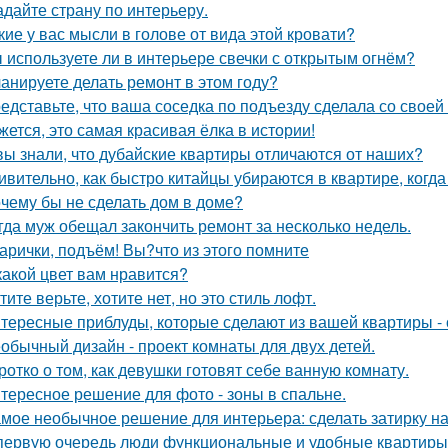
адайте страну по интерьеру.
кие у вас мысли в голове от вида этой кровати?
 используете ли в интерьере свечки с открытым огнём?
анируете делать ремонт в этом году?
едставьте, что ваша соседка по подъезду сделала со своей
жется, это самая красивая ёлка в истории!
вы знали, что дубайские квартиры отличаются от наших?
ивительно, как быстро китайцы убираются в квартире, когда
чему бы не сделать дом в доме?
гда муж обещал закончить ремонт за несколько недель.
арички, подъём! Вы?что из этого помните
какой цвет вам нравится?
тите верьте, хотите нет, но это стиль лофт.
тересные приблуды, которые сделают из вашей квартиры - 
обычный дизайн - проект комнаты для двух детей.
ротко о том, как девушки готовят себе ванную комнату.
тересное решение для фото - зоны в спальне.
мое необычное решение для интерьера: сделать затирку на п
первую очередь люди функциональные и удобные квартиры