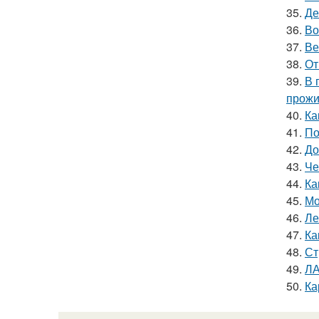
35.
Де
36.
Во
37.
Ве
38.
От
39.
В 
прожи
40.
Ка
41.
По
42.
До
43.
Че
44.
Ка
45.
Мо
46.
Ле
47.
Ка
48.
Ст
49.
ЛА
50.
Ка