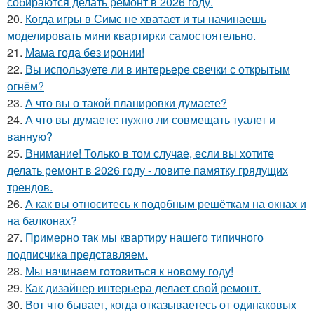
собираются делать ремонт в 2026 году.
20.
Когда игры в Симс не хватает и ты начинаешь
моделировать мини квартирки самостоятельно.
21.
Мама года без иронии!
22.
Вы используете ли в интерьере свечки с открытым
огнём?
23.
А что вы о такой планировки думаете?
24.
А что вы думаете: нужно ли совмещать туалет и
ванную?
25.
Внимание! Только в том случае, если вы хотите
делать ремонт в 2026 году - ловите памятку грядущих
трендов.
26.
А как вы относитесь к подобным решёткам на окнах и
на балконах?
27.
Примерно так мы квартиру нашего типичного
подписчика представляем.
28.
Мы начинаем готовиться к новому году!
29.
Как дизайнер интерьера делает свой ремонт.
30.
Вот что бывает, когда отказываетесь от одинаковых