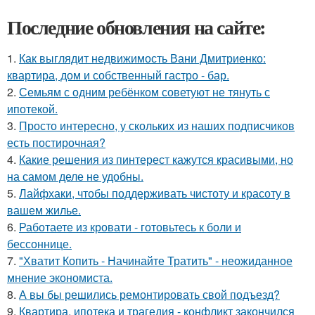
Последние обновления на сайте:
1.
Как выглядит недвижимость Вани Дмитриенко:
квартира, дом и собственный гастро - бар.
2.
Семьям с одним ребёнком советуют не тянуть с
ипотекой.
3.
Просто интересно, у скольких из наших подписчиков
есть постирочная?
4.
Какие решения из пинтерест кажутся красивыми, но
на самом деле не удобны.
5.
Лайфхаки, чтобы поддерживать чистоту и красоту в
вашем жилье.
6.
Работаете из кровати - готовьтесь к боли и
бессоннице.
7.
"Хватит Копить - Начинайте Тратить" - неожиданное
мнение экономиста.
8.
А вы бы решились ремонтировать свой подъезд?
9.
Квартира, ипотека и трагедия - конфликт закончился