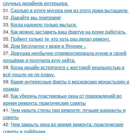
скучных дизайнов интерьера.
31.
Сколько в итоге мусора они из этого дома вытащили.
32.
Давайте мы поиграем!
33.
Когда надоело только мыться.
34.
Как можно заставить ваш фартук на кухне работать.
35.
Поймут только те, кто хоть раз делал ремонт.
36.
Дом бесплатно у моря в Японии -.
37.
Девушка необычно отремонтировала кухню в своей
хрущёвке и получила кучу хейта.
38.
Когда дизайн встретился с жестокой реальностью и
всё пошло не по плану.
39.
Какие интересные факты о московских монастырях и
храмах
40.
Как уберечь пластиковые окна от повреждений во
время ремонта: практические советы
41.
Чем укрыть стены при ремонте: лучшие варианты и
советы
42.
Чем закрыть окна во время ремонта: практические
советы и лайфхаки