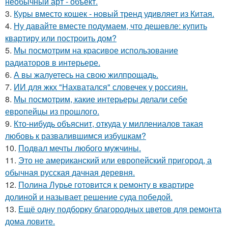
необычный арт - объект.
3.
Куры вместо кошек - новый тренд удивляет из Китая.
4.
Ну давайте вместе подумаем, что дешевле: купить
квартиру или построить дом?
5.
Мы посмотрим на красивое использование
радиаторов в интерьере.
6.
А вы жалуетесь на свою жилпрощадь.
7.
ИИ для жкх "Нахватался" словечек у россиян.
8.
Мы посмотрим, какие интерьеры делали себе
европейцы из прошлого.
9.
Кто-нибудь объяснит, откуда у миллениалов такая
любовь к развалившимся избушкам?
10.
Подвал мечты любого мужчины.
11.
Это не американский или европейский пригород, а
обычная русская дачная деревня.
12.
Полина Лурье готовится к ремонту в квартире
долиной и называет решение суда победой.
13.
Ещё одну подборку благородных цветов для ремонта
дома ловите.