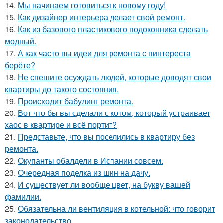
14.
Мы начинаем готовиться к новому году!
15.
Как дизайнер интерьера делает свой ремонт.
16.
Как из базового пластикового подоконника сделать
модный.
17.
А как часто вы идеи для ремонта с пинтереста
берёте?
18.
Не спешите осуждать людей, которые доводят свои
квартиры до такого состояния.
19.
Происходит бабулинг ремонта.
20.
Вот что бы вы сделали с котом, который устраивает
хаос в квартире и всё портит?
21.
Представьте, что вы поселились в квартиру без
ремонта.
22.
Окупанты обалдели в Испании совсем.
23.
Очередная поделка из шин на дачу.
24.
И существует ли вообще цвет, на букву вашей
фамилии.
25.
Обязательна ли вентиляция в котельной: что говорит
законодательство