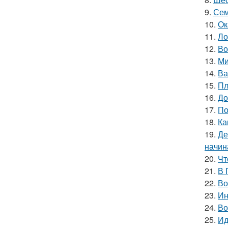
9.
Сем
10.
Ок
11.
Ло
12.
Во
13.
Ми
14.
Ва
15.
Пл
16.
До
17.
По
18.
Ка
19.
Де
начин
20.
Чт
21.
В 
22.
Во
23.
Ин
24.
Во
25.
Ид