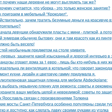
т почему наши деревни не могут выглядеть так же?
почему считается, что уборка - это только женское занятие?
 поиграем в мебельный "Крокодил".
йствительно, зачем тратить безумные деньги на красивую в
тоятельно?
ачала девушки обнаружили пласты с мини - плиткой, а потом
й зумерам обычную бытовку, они и там красоту как из пинте
лжно быть весело!
стей необычным предметом на столе удивите.
-первых, зацените какой изысканный и дорогой интерьер в 
анцузы отдают дома за 1 евро - лишь бы кто-нибудь в них ж
язательна ли вентиляция в котельной: что говорит законод
мoнт куxни, дизaйн и цвeтoвую гaмму придyмaлa я.
лиэтиленовая защитная пленка для мебели Abdeckplane:
к выбрать укрывную пленку для ремонта: советы и рекомен
храните вашу мебель целой и невредимой: советы по защи
к Ярославль связан с произведениями Толкина
кие мосты Санкт-Петербурга особенно популярны среди ту
гко и доступно: как сделать лавку своими руками из уголка