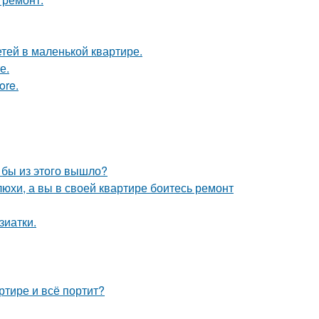
етей в маленькой квартире.
е.
ore.
о бы из этого вышло?
юхи, а вы в своей квартире боитесь ремонт
зиатки.
ртире и всё портит?