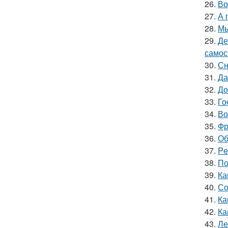
26.
Во
27.
А 
28.
Мы
29.
Де
самос
30.
Сн
31.
Да
32.
До
33.
Го
34.
Во
35.
Фр
36.
Об
37.
Pe
38.
По
39.
Ка
40.
Со
41.
Ка
42.
Ка
43.
Ле