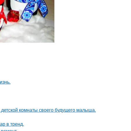
изнь.
е детской комнаты своего будущего малыша.
ар в тренд.
 ремонт.