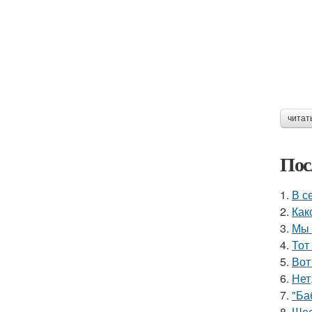
читат
Пос
1.
В с
2.
Как
3.
Мы 
4.
Тот
5.
Вот
6.
Нет
7.
"Ба
8.
Шес