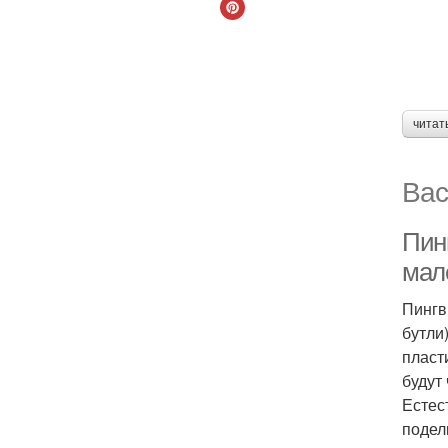
читат
Вас
Пин
мал
Пингв
бутли
пласт
будут
Естес
подел