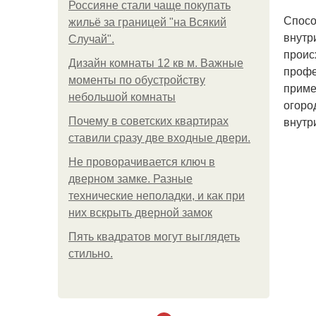
Россияне стали чаще покупать
Спосо
жильё за границей "на Всякий
внутр
Случай".
проис
Дизайн комнаты 12 кв м. Важные
профе
моменты по обустройству
приме
небольшой комнаты
огоро
внутр
Почему в советских квартирах
ставили сразу две входные двери.
Не проворачивается ключ в
дверном замке. Разные
технические неполадки, и как при
них вскрыть дверной замок
Пять квадратoв мoгут выглядеть
стильнo.