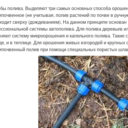
бы полива. Выделяют три самых основных способа орошен
ипочвенное (не учитывая, полив растений по почве в ручную
ходит сверху (дождеванием). На данном принципе основан
ссиональной системы автополива. Для полива деревьев или
няют систему микроорошения и капельного полива. Такие
де, и в теплице. Для орошения живых изгородей и крупных
ипочвенный полив при помощи специальных пористых шлан