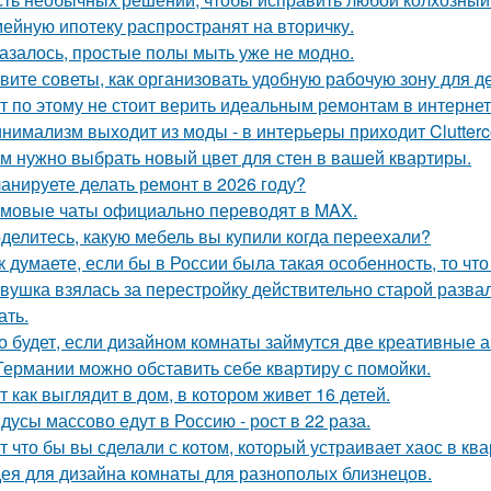
ейную ипотеку распространят на вторичку.
азалось, простые полы мыть уже не модно.
вите советы, как организовать удобную рабочую зону для д
т по этому не стоит верить идеальным ремонтам в интернет
нимализм выходит из моды - в интерьеры приходит Clutterc
м нужно выбрать новый цвет для стен в вашей квартиры.
анируете делать ремонт в 2026 году?
мовые чаты официально переводят в MAX.
делитесь, какую мебель вы купили когда переехали?
к думаете, если бы в России была такая особенность, то чт
вушка взялась за перестройку действительно старой развал
ать.
о будет, если дизайном комнаты займутся две креативные а
Германии можно обставить себе квартиру с помойки.
т как выглядит в дом, в котором живет 16 детей.
дусы массово едут в Россию - рост в 22 раза.
т что бы вы сделали с котом, который устраивает хаос в ква
ея для дизайна комнаты для разнополых близнецов.