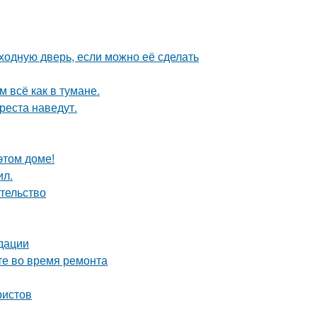
ходную дверь, если можно её сделать
 всё как в тумане.
реста наведут.
этом доме!
ил.
ательство
дации
те во время ремонта
ристов