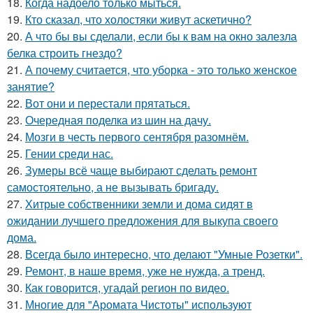
18.
Когда надоело только мыться.
19.
Кто сказал, что холостяки живут аскетично?
20.
А что бы вы сделали, если бы к вам на окно залезла
белка строить гнездо?
21.
А почему считается, что уборка - это только женское
занятие?
22.
Вот они и перестали прятаться.
23.
Очередная поделка из шин на дачу.
24.
Мозги в честь первого сентября разомнём.
25.
Гении среди нас.
26.
Зумеры всё чаще выбирают сделать ремонт
самостоятельно, а не вызывать бригаду.
27.
Хитрые собственники земли и дома сидят в
ожидании лучшего предложения для выкупа своего
дома.
28.
Всегда было интересно, что делают "Умные Розетки".
29.
Ремонт, в наше время, уже не нужда, а тренд.
30.
Как говорится, угадай регион по видео.
31.
Многие для "Аромата Чистоты" используют