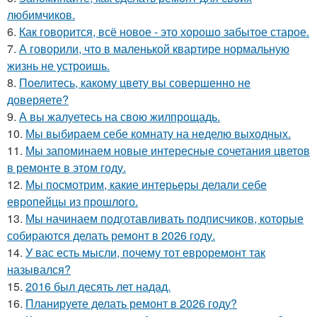
любимчиков.
6.
Как говорится, всё новое - это хорошо забытое старое.
7.
А говорили, что в маленькой квартире нормальную
жизнь не устроишь.
8.
Поелитесь, какому цвету вы совершенно не
доверяете?
9.
А вы жалуетесь на свою жилпрощадь.
10.
Мы выбираем себе комнату на неделю выходных.
11.
Мы запоминаем новые интересные сочетания цветов
в ремонте в этом году.
12.
Мы посмотрим, какие интерьеры делали себе
европейцы из прошлого.
13.
Мы начинаем подготавливать подписчиков, которые
собираются делать ремонт в 2026 году.
14.
У вас есть мысли, почему тот евроремонт так
назывался?
15.
2016 был десять лет надад.
16.
Планируете делать ремонт в 2026 году?