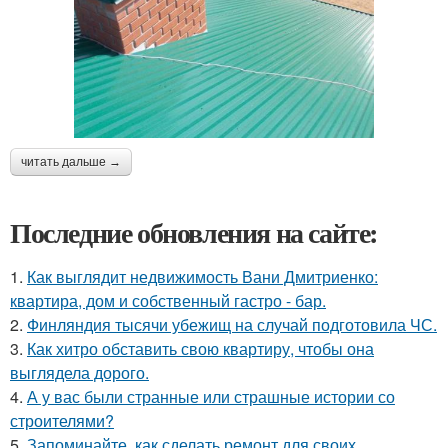
читать дальше →
Последние обновления на сайте:
1.
Как выглядит недвижимость Вани Дмитриенко:
квартира, дом и собственный гастро - бар.
2.
Финляндия тысячи убежищ на случай подготовила ЧС.
3.
Как хитро обставить свою квартиру, чтобы она
выглядела дорого.
4.
А у вас были странные или страшные истории со
строителями?
5.
Запоминайте, как сделать ремонт для своих