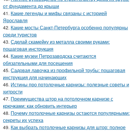
от фундамента до крыши
41.
Какие легенды и мифы связаны с историей
Ярославля
42.
Какие мосты Санкт-Петербурга особенно популярны
среди туристов
43.
Сделай скамейку из металла своими руками:
пошаговая инструкция
44.
Какие музеи Петрозаводска считаются
обязательными для посещения
45.
Садовая лавочка из профильной трубы: пошаговая
инструкция для начинающих
46.
Истины про потолочные карнизы: полезные советы и
хитрости
47.
Преимущества штор на потолочном карнизе с
крючками: как обновить интерьер
48.
Почему потолочные карнизы остаются популярными:
секреты их успеха
49.
Как выбрать потолочные карнизы для штор: полное