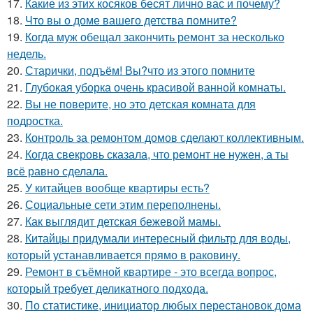
17.
Какие из этих косяков бесят лично вас и почему?
18.
Что вы о доме вашего детства помните?
19.
Когда муж обещал закончить ремонт за несколько
недель.
20.
Старички, подъём! Вы?что из этого помните
21.
Глубокая уборка очень красивой ванной комнаты.
22.
Вы не поверите, но это детская комната для
подростка.
23.
Контроль за ремонтом домов сделают коллективным.
24.
Когда свекровь сказала, что ремонт не нужен, а ты
всё равно сделала.
25.
У китайцев вообще квартиры есть?
26.
Социальные сети этим переполнены.
27.
Как выглядит детская бежевой мамы.
28.
Китайцы придумали интересный фильтр для воды,
который устанавливается прямо в раковину.
29.
Ремонт в съёмной квартире - это всегда вопрос,
который требует деликатного подхода.
30.
По статистике, инициатор любых перестановок дома