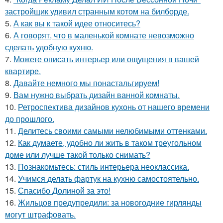
застройщик удивил странным котом на билборде.
5.
А как вы к такой идее относитесь?
6.
А говорят, что в маленькой комнате невозможно
сделать удобную кухню.
7.
Можете описать интерьер или ощущения в вашей
квартире.
8.
Давайте немного мы понастальгируем!
9.
Вам нужно выбрать дизайн ванной комнаты.
10.
Ретроспектива дизайнов кухонь от нашего времени
до прошлого.
11.
Делитесь своими самыми нелюбимыми оттенками.
12.
Как думаете, удобно ли жить в таком треугольном
доме или лучше такой только снимать?
13.
Познакомьтесь: стиль интерьера неоклассика.
14.
Учимся делать фартук на кухню самостоятельно.
15.
Спасибо Долиной за это!
16.
Жильцов предупредили: за новогодние гирлянды
могут штрафовать.