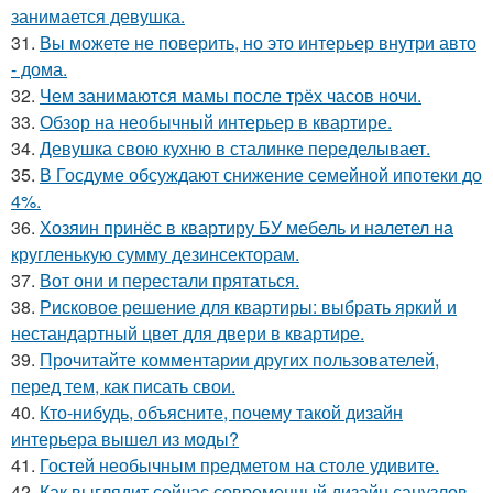
занимается девушка.
31.
Вы можете не поверить, но это интерьер внутри авто
- дома.
32.
Чем занимаются мамы после трёх часов ночи.
33.
Обзор на необычный интерьер в квартире.
34.
Девушка свою кухню в сталинке переделывает.
35.
В Госдуме обсуждают снижение семейной ипотеки до
4%.
36.
Хозяин принёс в квартиру БУ мебель и налетел на
кругленькую сумму дезинсекторам.
37.
Вот они и перестали прятаться.
38.
Рисковое решение для квартиры: выбрать яркий и
нестандартный цвет для двери в квартире.
39.
Прочитайте комментарии других пользователей,
перед тем, как писать свои.
40.
Кто-нибудь, объясните, почему такой дизайн
интерьера вышел из моды?
41.
Гостей необычным предметом на столе удивите.
42.
Как выглядит сейчас современный дизайн санузлов.