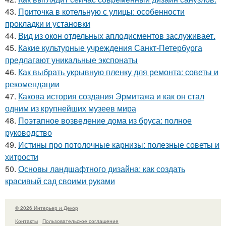
43.
Приточка в котельную с улицы: особенности
прокладки и установки
44.
Вид из окон отдельных аплодисментов заслуживает.
45.
Какие культурные учреждения Санкт-Петербурга
предлагают уникальные экспонаты
46.
Как выбрать укрывную пленку для ремонта: советы и
рекомендации
47.
Какова история создания Эрмитажа и как он стал
одним из крупнейших музеев мира
48.
Поэтапное возведение дома из бруса: полное
руководство
49.
Истины про потолочные карнизы: полезные советы и
хитрости
50.
Основы ландшафтного дизайна: как создать
красивый сад своими руками
© 2026 Интерьер и Декор
Контакты
Пользовательское соглашение