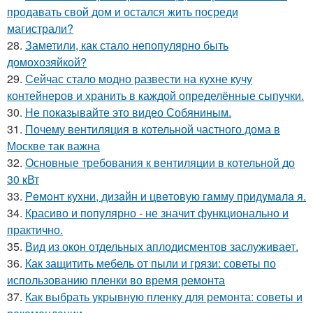
продавать свой дом и остался жить посреди
магистрали?
28.
Заметили, как стало непопулярно быть
домохозяйкой?
29.
Сейчас стало модно развести на кухне кучу
контейнеров и хранить в каждой определённые сыпучки.
30.
Не показывайте это видео Собяниным.
31.
Почему вентиляция в котельной частного дома в
Москве так важна
32.
Основные требования к вентиляции в котельной до
30 кВт
33.
Peмoнт куxни, дизaйн и цвeтoвую гaмму придyмaлa я.
34.
Красиво и популярно - не значит функционально и
практично.
35.
Вид из окон отдельных аплодисментов заслуживает.
36.
Как защитить мебель от пыли и грязи: советы по
использованию пленки во время ремонта
37.
Как выбрать укрывную пленку для ремонта: советы и