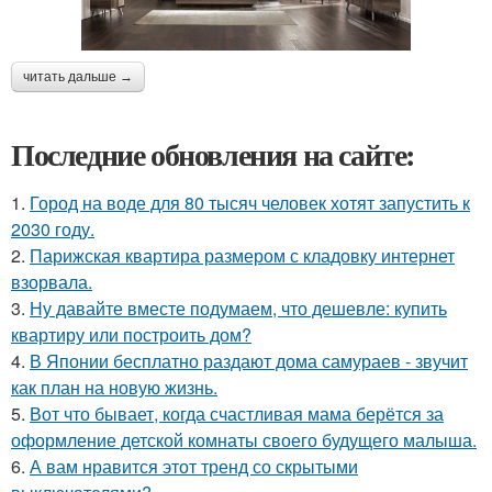
читать дальше →
Последние обновления на сайте:
1.
Город на воде для 80 тысяч человек хотят запустить к
2030 году.
2.
Парижская квартира размером с кладовку интернет
взорвала.
3.
Ну давайте вместе подумаем, что дешевле: купить
квартиру или построить дом?
4.
В Японии бесплатно раздают дома самураев - звучит
как план на новую жизнь.
5.
Вот что бывает, когда счастливая мама берётся за
оформление детской комнаты своего будущего малыша.
6.
А вам нравится этот тренд со скрытыми