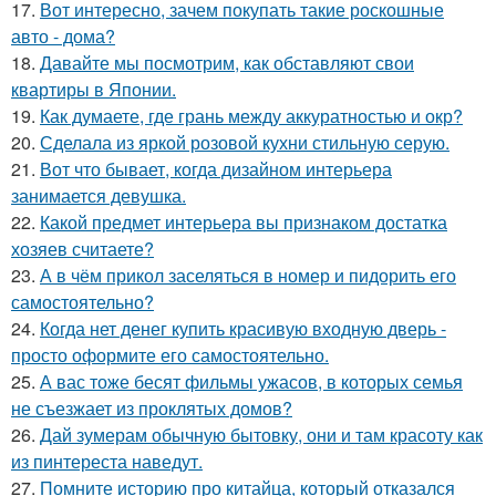
17.
Вот интересно, зачем покупать такие роскошные
авто - дома?
18.
Давайте мы посмотрим, как обставляют свои
квартиры в Японии.
19.
Как думаете, где грань между аккуратностью и окр?
20.
Сделала из яркой розовой кухни стильную серую.
21.
Вот что бывает, когда дизайном интерьера
занимается девушка.
22.
Какой предмет интерьера вы признаком достатка
хозяев считаете?
23.
А в чём прикол заселяться в номер и пидорить его
самостоятельно?
24.
Когда нет денег купить красивую входную дверь -
просто оформите его самостоятельно.
25.
А вас тоже бесят фильмы ужасов, в которых семья
не съезжает из проклятых домов?
26.
Дай зумерам обычную бытовку, они и там красоту как
из пинтереста наведут.
27.
Помните историю про китайца, который отказался