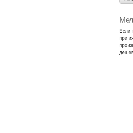
Мел
Если 
при и
произ
дешев