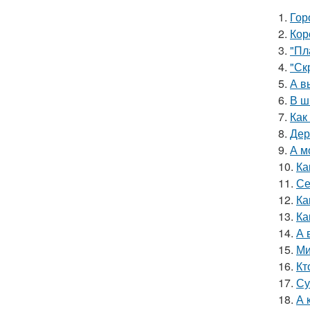
1.
Гор
2.
Кор
3.
"Пл
4.
"Ск
5.
А в
6.
В ш
7.
Как
8.
Дер
9.
А м
10.
Ка
11.
Се
12.
Ка
13.
Ка
14.
А 
15.
Ми
16.
Кт
17.
Су
18.
А 