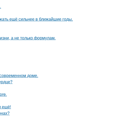
.
жать ещё сильнее в ближайшие годы.
жизни, а не только формулам.
в современном доме.
ердце?
ore.
м ещё!
онах?