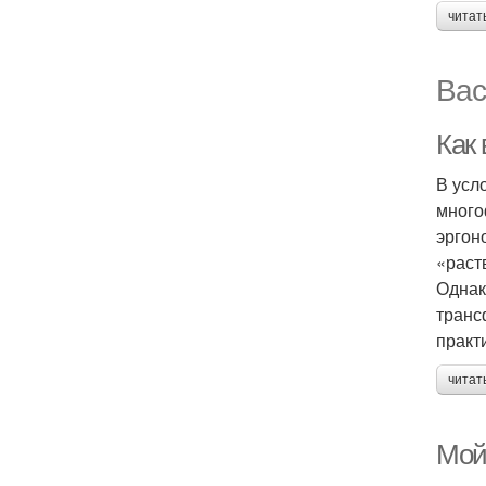
читат
Вас
Как
В усл
много
эргон
«раст
Однак
транс
практ
читат
Мой 