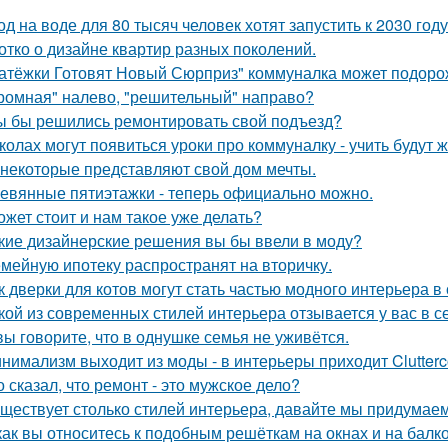
од на воде для 80 тысяч человек хотят запустить к 2030 году
отко о дизайне квартир разных поколений.
атёжки Готовят Новый Сюрприз" коммуналка может подоро
ромная" налево, "решительный" направо?
ы бы решились ремонтировать свой подъезд?
колах могут появиться уроки про коммуналку - учить будут 
 некоторые представляют свой дом мечты.
евянные пятиэтажки - теперь официально можно.
ожет стоит и нам такое уже делать?
кие дизайнерские решения вы бы ввели в моду?
мейную ипотеку распространят на вторичку.
к дверки для котов могут стать частью модного интерьера 
кой из современных стилей интерьера отзывается у вас в с
вы говорите, что в однушке семья не уживётся.
нимализм выходит из моды - в интерьеры приходит Clutterc
о сказал, что ремонт - это мужское дело?
ществует столько стилей интерьера, давайте мы придумае
как вы относитесь к подобным решёткам на окнах и на балк