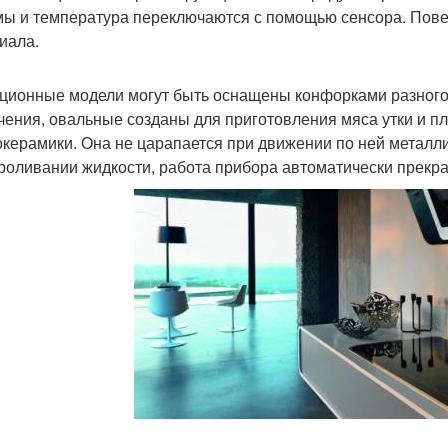
ы и температура переключаются с помощью сенсора. Повер
иала.
ционные модели могут быть оснащены конфорками разного
чения, овальные созданы для приготовления мяса утки и п
окерамики. Она не царапается при движении по ней метал
роливании жидкости, работа прибора автоматически прекр