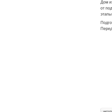
Дом и
от по
этапы
Подго
Перед
читат