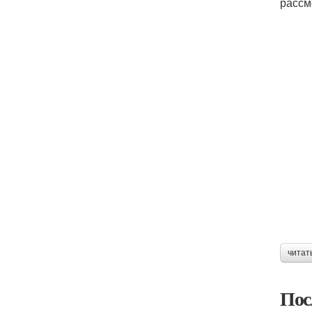
рассм
читат
Пос