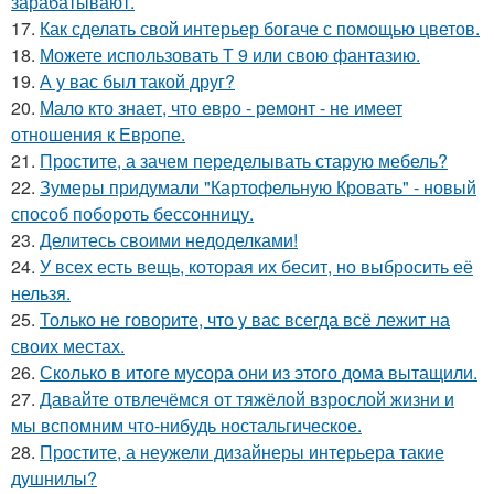
зарабатывают.
17.
Как сделать свой интерьер богаче с помощью цветов.
18.
Можете использовать Т 9 или свою фантазию.
19.
А у вас был такой друг?
20.
Мало кто знает, что евро - ремонт - не имеет
отношения к Европе.
21.
Простите, а зачем переделывать старую мебель?
22.
Зумеры придумали "Картофельную Кровать" - новый
способ побороть бессонницу.
23.
Делитесь своими недоделками!
24.
У всех есть вещь, которая их бесит, но выбросить её
нельзя.
25.
Только не говорите, что у вас всегда всё лежит на
своих местах.
26.
Сколько в итоге мусора они из этого дома вытащили.
27.
Давайте отвлечёмся от тяжёлой взрослой жизни и
мы вспомним что-нибудь ностальгическое.
28.
Простите, а неужели дизайнеры интерьера такие
душнилы?