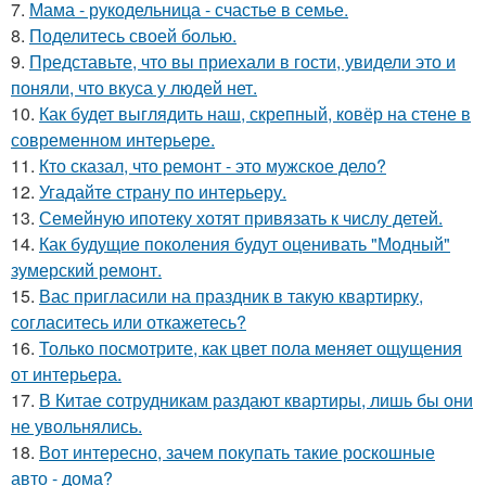
7.
Мама - рукодельница - счастье в семье.
8.
Поделитесь своей болью.
9.
Представьте, что вы приехали в гости, увидели это и
поняли, что вкуса у людей нет.
10.
Как будет выглядить наш, скрепный, ковёр на стене в
современном интерьере.
11.
Кто сказал, что ремонт - это мужское дело?
12.
Угадайте страну по интерьеру.
13.
Семейную ипотеку хотят привязать к числу детей.
14.
Как будущие поколения будут оценивать "Модный"
зумерский ремонт.
15.
Вас пригласили на праздник в такую квартирку,
согласитесь или откажетесь?
16.
Только посмотрите, как цвет пола меняет ощущения
от интерьера.
17.
В Китае сотрудникам раздают квартиры, лишь бы они
не увольнялись.
18.
Вот интересно, зачем покупать такие роскошные
авто - дома?