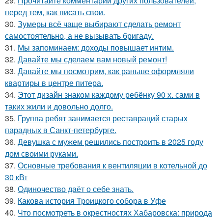
29.
Прочитайте комментарии других пользователей,
перед тем, как писать свои.
30.
Зумеры всё чаще выбирают сделать ремонт
самостоятельно, а не вызывать бригаду.
31.
Мы запоминаем: доходы повышает интим.
32.
Давайте мы сделаем вам новый ремонт!
33.
Давайте мы посмотрим, как раньше оформляли
квартиры в центре питера.
34.
Этот дизайн знаком каждому ребёнку 90 х. сами в
таких жили и довольно долго.
35.
Группа ребят занимается реставраций старых
парадных в Санкт-петербурге.
36.
Девушка с мужем решились построить в 2025 году
дом своими руками.
37.
Основные требования к вентиляции в котельной до
30 кВт
38.
Одиночество даёт о себе знать.
39.
Какова история Троицкого собора в Уфе
40.
Что посмотреть в окрестностях Хабаровска: природа