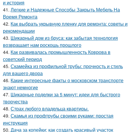
и история
41.
Легкие и Надежные Способы Закрыть Мебель На
Время Ремонта
42.
Как выбрать укрывную пленку для ремонта: советы и
рекомендации
43.
Шикарный дом из бруса: как забытая технология
возвращает нам роскошь прошлого
44.
Как развивалась промышленность Коврова в
советский период
45.
Скамейка из профильной трубы: прочность и стиль
для вашего двора
46.
Какие интересные факты о московском транспорте
знают немногие
47.
Шикарные поделки за 5 минут: идеи для быстрого
творчества
48.
Страх любого владельца квартиры.
49.
Скамья из профтрубы своими руками: простая
инструкция
50.
Дача за копейки: как создать красивый участок