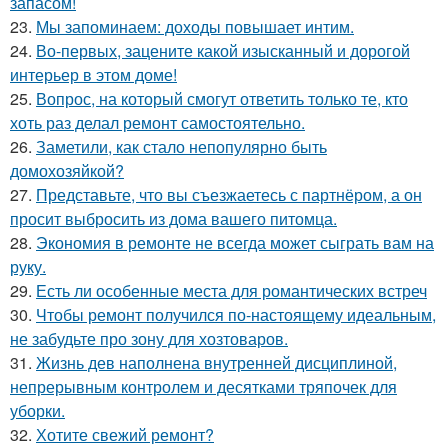
запасом!
23.
Мы запоминаем: доходы повышает интим.
24.
Во-первых, зацените какой изысканный и дорогой
интерьер в этом доме!
25.
Вопрос, на который смогут ответить только те, кто
хоть раз делал ремонт самостоятельно.
26.
Заметили, как стало непопулярно быть
домохозяйкой?
27.
Представьте, что вы съезжаетесь с партнёром, а он
просит выбросить из дома вашего питомца.
28.
Экономия в ремонте не всегда может сыграть вам на
руку.
29.
Есть ли особенные места для романтических встреч
30.
Чтобы ремонт получился по-настоящему идеальным,
не забудьте про зону для хозтоваров.
31.
Жизнь дев наполнена внутренней дисциплиной,
непрерывным контролем и десятками тряпочек для
уборки.
32.
Хотите свежий ремонт?