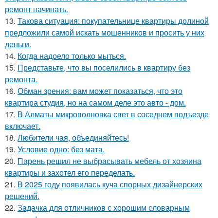
ремонт начинать.
13.
Такова ситуация: покупательнице квартиры долиной
предложили самой искать мошенников и просить у них
деньги.
14.
Когда надоело только мыться.
15.
Представьте, что вы поселились в квартиру без
ремонта.
16.
Обман зрения: вам может показаться, что это
квартира студия, но на самом деле это авто - дом.
17.
В Алматы микроволновка свет в соседнем подъезде
включает.
18.
Любители чая, объединяйтесь!
19.
Условие одно: без мата.
20.
Парень решил не выбрасывать мебель от хозяина
квартиры и захотел его переделать.
21.
В 2025 году появилась куча спорных дизайнерских
решений.
22.
Задачка для отличников с хорошим словарным