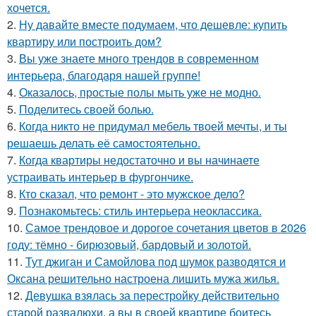
хочется.
2.
Ну давайте вместе подумаем, что дешевле: купить
квартиру или построить дом?
3.
Вы уже знаете много трендов в современном
интерьера, благодаря нашей группе!
4.
Оказалось, простые полы мыть уже не модно.
5.
Поделитесь своей болью.
6.
Когда никто не придумал мебель твоей мечты, и ты
решаешь делать её самостоятельно.
7.
Когда квартиры недостаточно и вы начинаете
устраивать интерьер в фургончике.
8.
Кто сказал, что ремонт - это мужское дело?
9.
Познакомьтесь: стиль интерьера неоклассика.
10.
Самое трендовое и дорогое сочетания цветов в 2026
году: тёмно - бирюзовый, бардовый и золотой.
11.
Тут джиган и Самойлова под шумок разводятся и
Оксана решительно настроена лишить мужа жилья.
12.
Девушка взялась за перестройку действительно
старой развалюхи, а вы в своей квартире боитесь