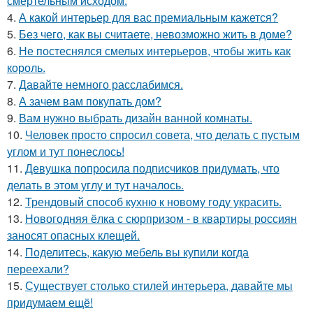
смертельным исходом.
4.
А какой интерьер для вас премиальным кажется?
5.
Без чего, как вы считаете, невозможно жить в доме?
6.
Не постеснялся смелых интерьеров, чтобы жить как
король.
7.
Давайте немного расслабимся.
8.
А зачем вам покупать дом?
9.
Вам нужно выбрать дизайн ванной комнаты.
10.
Человек просто спросил совета, что делать с пустым
углом и тут понеслось!
11.
Девушка попросила подписчиков придумать, что
делать в этом углу и тут началось.
12.
Трендовый способ кухню к новому году украсить.
13.
Новогодняя ёлка с сюрпризом - в квартиры россиян
заносят опасных клещей.
14.
Поделитесь, какую мебель вы купили когда
переехали?
15.
Существует столько стилей интерьера, давайте мы
придумаем ещё!