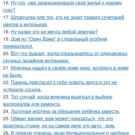
16.
Ну что, уже задекорировали своё жильё к новому
году?
17.
Шпаргалка для тех, кто не знает правил сочетаний
цветов в интерьере.
18.
Ну разве это не мечта любой девочки?
19.
Дом из "Один Дома" в стерильный особняк
превратился.
20.
Вот что бывает, когда отказываетесь от одинаковых
скучных дизайнов интерьера.
21.
Мужчина нашёл в своём доме окно, которого в доме
не было.
22.
Парень пригласил к себе пожить друга и это не
устроило соседа.
23.
Тот случай, когда мужчина выиграл в выборе
материалов для ремонта.
24.
Льготная ипотека за обещание ребёнка завести.
25.
Обман зрения: вам может показаться, что это
квартира студия, но на самом деле это авто - дом.
26.
В первую очередь люди функциональные и удобные