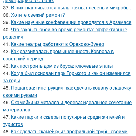
демографию в стране.
37.
В них скапливаются пыль, грязь, плесень и микробы.
38.
Хотите свежий ремонт?
39.
Какие научные конференции проводятся в Арзамасе
40.
Что закрыть обои во время ремонта: эффективные
решения
41.
Какие театры работают в Орехово-Зуево
42.
Как развивалась промышленность Коврова в
советский период
43.
Как построить дом из бруса: ключевые этапы
44.
Когда был основан парк Горького и как он изменился
за годы
45.
Пошаговая инструкция: как сделать кованую лавочку
своими руками
46.
Скамейки из металла и дерева: идеальное сочетание
материалов
47.
Какие парки и скверы популярны среди жителей и
туристов
48.
Как сделать скамейку из профильной трубы своими