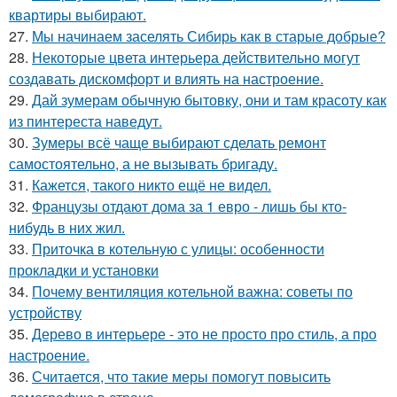
квартиры выбирают.
27.
Мы начинаем заселять Сибирь как в старые добрые?
28.
Некоторые цвета интерьера действительно могут
создавать дискомфорт и влиять на настроение.
29.
Дай зумерам обычную бытовку, они и там красоту как
из пинтереста наведут.
30.
Зумеры всё чаще выбирают сделать ремонт
самостоятельно, а не вызывать бригаду.
31.
Кажется, такого никто ещё не видел.
32.
Французы отдают дома за 1 евро - лишь бы кто-
нибудь в них жил.
33.
Приточка в котельную с улицы: особенности
прокладки и установки
34.
Почему вентиляция котельной важна: советы по
устройству
35.
Дерево в интерьере - это не просто про стиль, а про
настроение.
36.
Считается, что такие меры помогут повысить