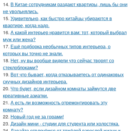
14.
В Китае сотрудникам раздают квартиры, лишь бы они
не увольнялись.
15.
Удивительно, как быстро китайцы убираются в
квартире, когда надо.
16.
А какой интерьер нравится вам: тот, который выбрал
муж или жена?
17.
Ещё подборка необычных типов интерьера, о
которых вы точно не знали.
18.
Нет, ну вы вообще видели что сейчас творят со
стеклоблоками?
19.
Вот что бывает, когда отказываетесь от одинаковых
скучных дизайнов интерьера.
20.
Что будет, если дизайном комнаты займутся две
креативные азиатки.
21.
А есть ли возможность отремонтировать эту
комнату?
22.
Новый год не за горами!
23.
Дизайн мини - студии для студента или холостяка.
24.
Давайте отвлечёмся от тяжёлой взрослой жизни и