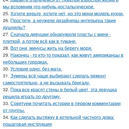
мы вспомним что-нибудь ностальгическое.
25.
Хотите верьте, хотите нет, но это мини модель кухни.
26.
Простите, а неужели дизайнеры интерьера такие
душнилы?
27.
Сначала девушки обнаружили пласты с мини -
плиткой, а потом всё как в тумане.
28.
Вот они, минусы жить на берегу моря.
29.
Наконец - то кто-то показал, как живут американцы в
небольших городках.
30.
Условие одно: без мата.
31.
Зумеры всё чаще выбирают сделать ремонт
самостоятельно, а не вызывать бригаду.
32.
Пока все красят стены в белый цвет, эта девушка
решила играть по-другому.
33.
Советуем почитать истории в первом комментарии
от группы.
34.
Как сделать вытяжку в котельной частного дома:
пошаговая инструкция