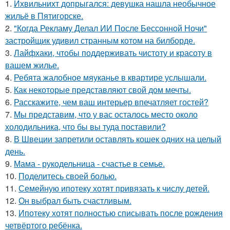
1.
Ихвильнихт допрыгался: девушка нашла необычное
жильё в Пятигорске.
2.
"Когда Рекламу Делал ИИ После Бессонной Ночи"
застройщик удивил странным котом на билборде.
3.
Лайфхаки, чтобы поддерживать чистоту и красоту в
вашем жилье.
4.
Ребята жалобное мяуканье в квартире услышали.
5.
Как некоторые представляют свой дом мечты.
6.
Расскажите, чем ваш интерьер впечатляет гостей?
7.
Мы представим, что у вас осталось место около
холодильника, что бы вы туда поставили?
8.
В Швеции запретили оставлять кошек одних на целый
день.
9.
Мама - рукодельница - счастье в семье.
10.
Поделитесь своей болью.
11.
Семейную ипотеку хотят привязать к числу детей.
12.
Он выбрал быть счастливым.
13.
Ипотеку хотят полностью списывать после рождения
четвёртого ребёнка.