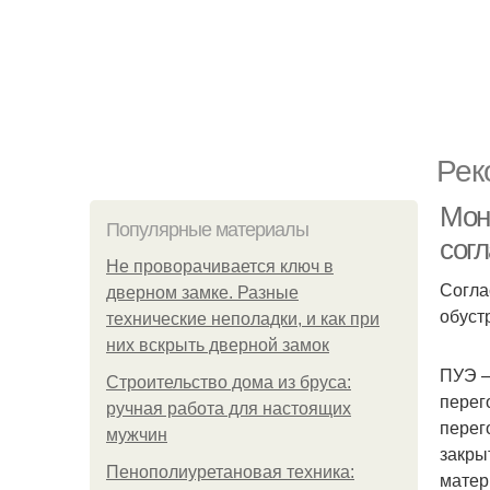
Рек
Мон
Популярные материалы
сог
Не проворачивается ключ в
Согла
дверном замке. Разные
обуст
технические неполадки, и как при
них вскрыть дверной замок
ПУЭ —
Строительство дома из бруса:
перег
ручная работа для настоящих
перег
мужчин
закры
Пенополиуретановая техника:
матер