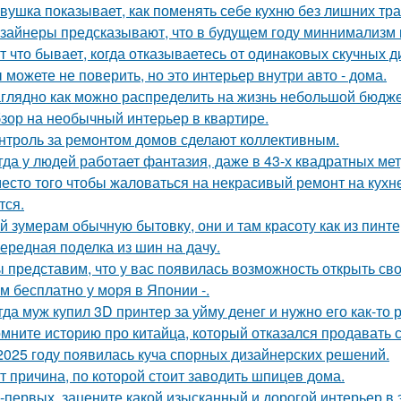
вушка показывает, как поменять себе кухню без лишних тра
зайнеры предсказывают, что в будущем году миннимализм на
т что бывает, когда отказываетесь от одинаковых скучных 
 можете не поверить, но это интерьер внутри авто - дома.
глядно как можно распределить на жизнь небольшой бюдже
зор на необычный интерьер в квартире.
нтроль за ремонтом домов сделают коллективным.
гда у людей работает фантазия, даже в 43-х квадратных ме
есто того чтобы жаловаться на некрасивый ремонт на кухне
тся.
й зумерам обычную бытовку, они и там красоту как из пинте
ередная поделка из шин на дачу.
 представим, что у вас появилась возможность открыть свой
м бесплатно у моря в Японии -.
гда муж купил 3D принтер за уйму денег и нужно его как-то
мните историю про китайца, который отказался продавать 
2025 году появилась куча спорных дизайнерских решений.
т причина, по которой стоит заводить шпицев дома.
-первых, зацените какой изысканный и дорогой интерьер в 