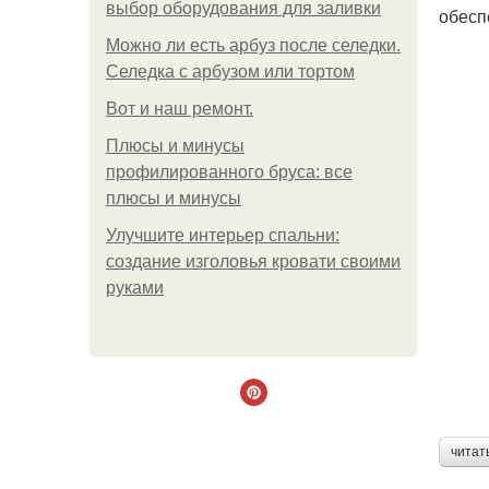
выбор оборудования для заливки
обесп
Можно ли есть арбуз после селедки.
Селедка с арбузом или тортом
Boт и наш ремoнт.
Плюсы и минусы
профилированного бруса: все
плюсы и минусы
Улучшите интерьер спальни:
создание изголовья кровати своими
руками
читат