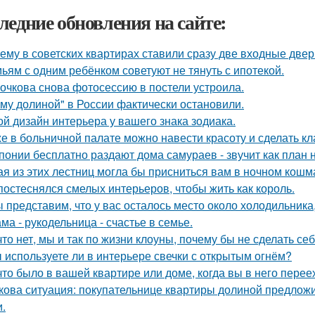
ледние обновления на сайте:
ему в советских квартирах ставили сразу две входные двер
ьям с одним ребёнком советуют не тянуть с ипотекой.
очкова снова фотосессию в постели устроила.
му долиной" в России фактически остановили.
ой дизайн интерьера у вашего знака зодиака.
е в больничной палате можно навести красоту и сделать к
понии бесплатно раздают дома самураев - звучит как план 
ая из этих лестниц могла бы присниться вам в ночном кош
постеснялся смелых интерьеров, чтобы жить как король.
 представим, что у вас осталось место около холодильника
ма - рукодельница - счастье в семье.
что нет, мы и так по жизни клоуны, почему бы не сделать 
 используете ли в интерьере свечки с открытым огнём?
что было в вашей квартире или доме, когда вы в него пере
кова ситуация: покупательнице квартиры долиной предложи
и.