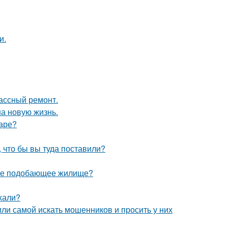
и.
лассный ремонт.
на новую жизнь.
маре?
, что бы вы туда поставили?
себе подобающее жилище?
ехали?
ли самой искать мошенников и просить у них