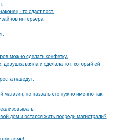
т.
конец - то сдаст пост.
дизайнов интерьера.
т.
тров можно сделать конфетку.
, девушка взяла и сделала тот, который ей
реста наведут.
 магазин, но назвать его нужно именно так.
 реализовывать.
свой дом и остался жить посреди магистрали?
этом доме!