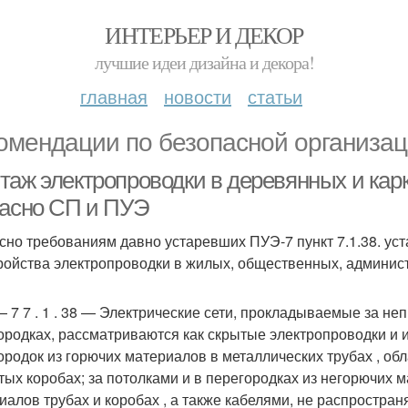
ИНТЕРЬЕР И ДЕКОР
лучшие идеи дизайна и декора!
главная
новости
статьи
омендации по безопасной организа
таж электропроводки в деревянных и кар
ласно СП и ПУЭ
сно требованиям давно устаревших ПУЭ-7 пункт 7.1.38. у
ройства электропроводки в жилых, общественных, админис
 7 7 . 1 . 38 — Электрические сети, прокладываемые за н
ородках, рассматриваются как скрытые электропроводки и и
ородок из горючих материалов в металлических трубах , о
тых коробах; за потолками и в перегородках из негорючих 
иалов трубах и коробах , а также кабелями, не распростра