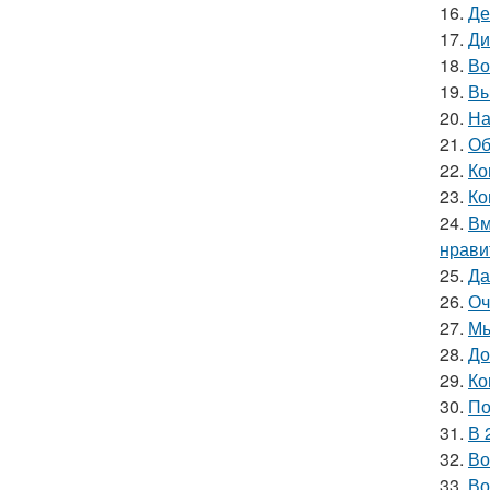
16.
Де
17.
Ди
18.
Во
19.
Вы
20.
На
21.
Об
22.
Ко
23.
Ко
24.
Вм
нрави
25.
Да
26.
Оч
27.
Мы
28.
До
29.
Ко
30.
По
31.
В 
32.
Во
33.
Во