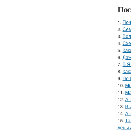
Пос
1.
Поч
2.
Сем
3.
Вол
4.
Схе
5.
Как
6.
Даж
7.
В Я
8.
Как
9.
Не 
10.
Мы
11.
Ма
12.
А 
13.
Вы
14.
А 
15.
Та
деньг