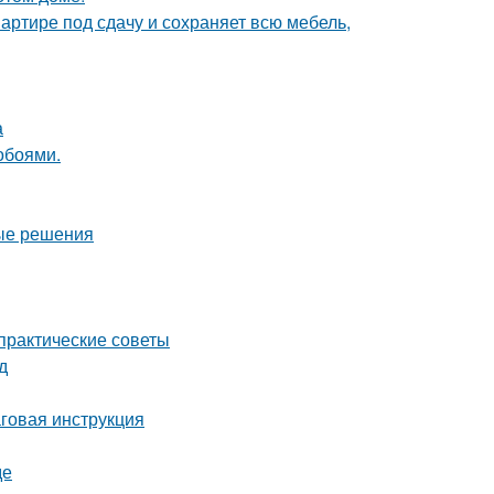
артире под сдачу и сохраняет всю мебель,
а
обоями.
ные решения
 практические советы
д
говая инструкция
де