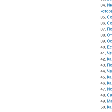
34.
Ин
котор
35.
Со
36.
Со
37.
По
38.
От
39.
Ос
40.
Ес
41.
Чт
42.
Ка
43.
По
44.
Че
45.
Ка
46.
Ка
47.
Ис
48.
Са
49.
Ма
50.
Ка