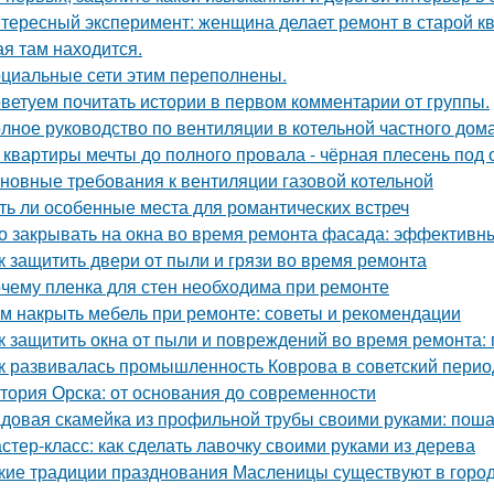
тересный эксперимент: женщина делает ремонт в старой кв
ая там находится.
циальные сети этим переполнены.
ветуем почитать истории в первом комментарии от группы.
лное руководство по вентиляции в котельной частного дом
 квартиры мечты до полного провала - чёрная плесень под 
новные требования к вентиляции газовой котельной
ть ли особенные места для романтических встреч
о закрывать на окна во время ремонта фасада: эффектив
к защитить двери от пыли и грязи во время ремонта
чему пленка для стен необходима при ремонте
м накрыть мебель при ремонте: советы и рекомендации
к защитить окна от пыли и повреждений во время ремонта:
к развивалась промышленность Коврова в советский перио
тория Орска: от основания до современности
довая скамейка из профильной трубы своими руками: поша
стер-класс: как сделать лавочку своими руками из дерева
кие традиции празднования Масленицы существуют в горо