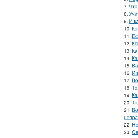
7.
Что
8.
Учи
9.
И к
10.
Ко
11.
Ес
12.
Кт
13.
Ка
14.
Ка
15.
Ва
16.
Ип
17.
Во
18.
То
19.
Ка
20.
То
21.
Во
непра
22.
Не
23.
Се