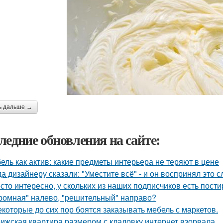
ь дальше →
ледние обновления на сайте:
ель как актив: какие предметы интерьера не теряют в цене
да дизайнеру сказали: "Уместите всё" - и он воспринял это 
сто интересно, у скольких из наших подписчиков есть пост
ромная" налево, "решительный" направо?
екоторые до сих пор боятся заказывать мебель с маркетов.
ижская квартира размером с кладовку интернет взорвала.