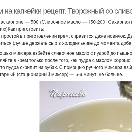
м на капкейки рецепт. Творожный со сли
аскарпоне — 500 гСливочное масло — 150-200 гСахарная пу
ию)Как приготовить:
 простой в приготовлении крем, справится даже новичок. Д
иться (лучше держать сыр в холодильнике до момента доба
ощью миксера взбейте сливочное масло с пудрой до пышно
ляйте в крем только после того, как пудра с маслом хорош
 что пудра скрипит на зубах. С помощью ручного миксера взб
тарный (стационарный миксер) — 5-6 минут, не больше.