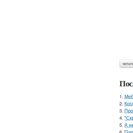
читат
Пос
1.
Меб
2.
Ког
3.
Про
4.
"Ск
5.
А н
6.
Пар