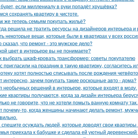
 будет, если миллениалу в руки попадёт хрущёвка?
мся сохранять квартиру в чистоте.
ак же теперь семьям покупать жильё?
гда решила не тратить ресурсы на дизайнеров интерьера и
ть некоторые вещи, которые были в квартирах у всех росси
о сказал, что ремонт - это мужское дело?
кой цвет в интерьере вы не понимаете?
к выбрать шкаф-кровать трансформер: советы покупателю
с пригласили на праздник в такую квартирку, согласитесь и
отеку хотят полностью списывать после рождения четвёрто
т интересно, зачем покупать такие роскошные авто - дома?
п необычных решений в интерьере, которые входят в моду.
кие квартиры получаются, когда за дизайн интерьера беруся
лько не говорите, что не хотели помыть ванную комнату так.
т почему-то, когда женщины начинают делать ремонт, мужчи
вильно.
 спешите осуждать людей, которые доводят свои квартиры д
мья приехала к бабушке и сделала ей уютный деревенский