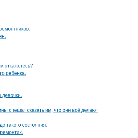
 ремонтников.
ян.
ли откажетесь?
го ребёнка.
 девочки.
ны спешат сказать им, что они всё делают
о такого состояния.
 ремонтик.