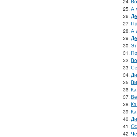
24.
Во
25.
А 
26.
Де
27.
Пр
28.
А 
29.
Де
30.
Эт
31.
По
32.
Во
33.
Се
34.
Ди
35.
Ви
36.
Ка
37.
Ве
38.
Ка
39.
Ка
40.
Ди
41.
Ос
42.
Че