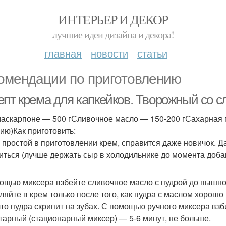
ИНТЕРЬЕР И ДЕКОР
лучшие идеи дизайна и декора!
главная
новости
статьи
омендации по приготовлению
епт крема для капкейков. Творожный со 
аскарпоне — 500 гСливочное масло — 150-200 гСахарная пу
ию)Как приготовить:
 простой в приготовлении крем, справится даже новичок. Д
иться (лучше держать сыр в холодильнике до момента доба
ощью миксера взбейте сливочное масло с пудрой до пышно
ляйте в крем только после того, как пудра с маслом хорош
 что пудра скрипит на зубах. С помощью ручного миксера взб
тарный (стационарный миксер) — 5-6 минут, не больше.