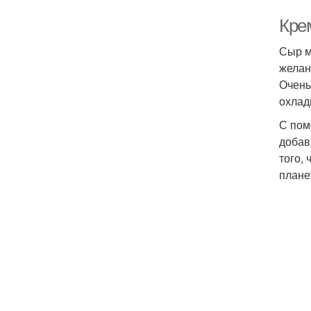
Кре
Сыр м
желан
Очень
охлад
С пом
добав
того,
плане