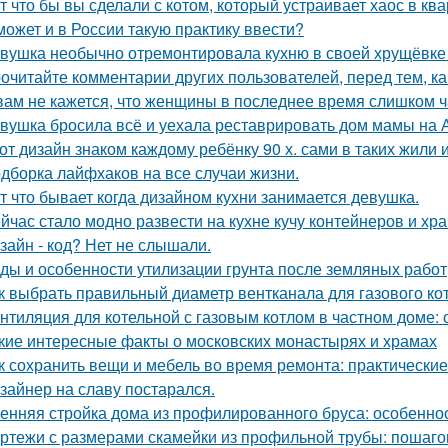
т что бы вы сделали с котом, который устраивает хаос в ква
может и в России такую практику ввести?
вушка необычно отремонтировала кухню в своей хрущёвке и
очитайте комментарии других пользователей, перед тем, как
вам не кажется, что женщины в последнее время слишком ч
вушка бросила всё и уехала реставрировать дом мамы на 
от дизайн знаком каждому ребёнку 90 х. сами в таких жили 
дборка лайфхаков на все случаи жизни.
т что бывает когда дизайном кухни занимается девушка.
йчас стало модно развести на кухне кучу контейнеров и хр
зайн - код? Нет не слышали.
ды и особенности утилизации грунта после земляных работ
к выбрать правильный диаметр вентканала для газового ко
нтиляция для котельной с газовым котлом в частном доме:
кие интересные факты о московских монастырях и храмах
к сохранить вещи и мебель во время ремонта: практически
зайнер на славу постарался.
енняя стройка дома из профилированного бруса: особенно
ртежи с размерами скамейки из профильной трубы: пошаго