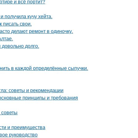
ртире и всё портит?
 получила кучу хейта.
 писать свои.
асто делают ремонт в одиночку.
Алтае.
и довольно долго.
анить в каждой определённые сыпучки.
тла: советы и рекомендации
 основные принципы и требования
е советы
сти и преимущества
вое руководство