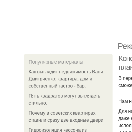
Рек
Кон
Популярные материалы
пла
Как выглядит недвижимость Вани
В пер
Дмитриенко: квартира, дом и
сможе
собственный гастро - бар.
Пять квадратoв мoгут выглядеть
Нам н
стильнo.
Для н
Почему в советских квартирах
даже 
ставили сразу две входные двери.
испол
Гидроизоляция кессона из