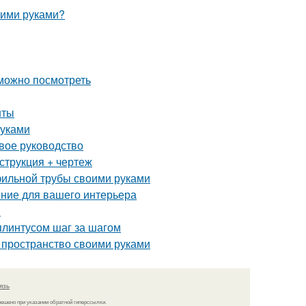
оими руками?
 можно посмотреть
нты
руками
вое руководство
струкция + чертеж
фильной трубы своими руками
ние для вашего интерьера
и
плинтусом шаг за шагом
 пространство своими руками
язь
решено при указании обратной гиперссылки.