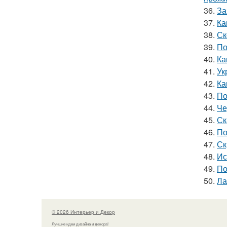
36.
За
37.
Ка
38.
Ск
39.
По
40.
Ка
41.
Ук
42.
Ка
43.
По
44.
Че
45.
Ск
46.
По
47.
Ск
48.
Ис
49.
По
50.
Ла
© 2026 Интерьер и Декор
Лучшие идеи дизайна и декора!