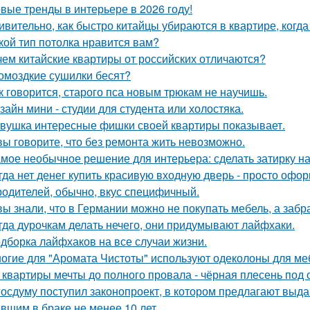
вые тренды в интерьере в 2026 году!
ивительно, как быстро китайцы убираются в квартире, когда
кой тип потолка нравится вам?
чем китайские квартиры от российских отличаются?
омоздкие сушилки бесят?
к говорится, старого пса новым трюкам не научишь.
зайн мини - студии для студента или холостяка.
вушка интересные фишки своей квартиры показывает.
вы говорите, что без ремонта жить невозможно.
мое необычное решение для интерьера: сделать затирку на п
гда нет денег купить красивую входную дверь - просто офор
родителей, обычно, вкус специфичный.
вы знали, что в Германии можно не покупать мебель, а забра
гда дурочкам делать нечего, они придумывают лайфхаки.
дборка лайфхаков на все случаи жизни.
огие для "Аромата Чистоты" используют одеколоны для меб
 квартиры мечты до полного провала - чёрная плесень под 
госдуму поступил законопроект, в котором предлагают выда
вшим в браке не менее 10 лет.