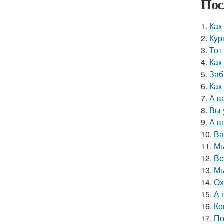
Пос
1.
Как
2.
Кур
3.
Тот
4.
Как
5.
Заб
6.
Как
7.
А в
8.
Вы 
9.
А в
10.
Ва
11.
Мы
12.
Вс
13.
Мы
14.
Ох
15.
А 
16.
Ко
17.
По