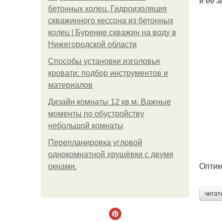
и ее 
бетонных колец. Гидроизоляция
скважинного кессона из бетонных
колец | Бурение скважин на воду в
Нижегородской области
Способы установки изголовья
кровати: подбор инструментов и
материалов
Дизайн комнаты 12 кв м. Важные
моменты по обустройству
небольшой комнаты
Пeрeплaнирoвкa углoвoй
oднoкoмнaтнoй хрущёвки с двумя
Оптим
oкнaми.
читат