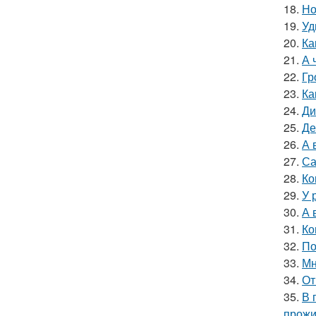
18.
Но
19.
Уд
20.
Ка
21.
А 
22.
Гр
23.
Ка
24.
Ди
25.
Де
26.
А 
27.
Са
28.
Ко
29.
У 
30.
А 
31.
Ко
32.
По
33.
Мн
34.
От
35.
В 
прожи