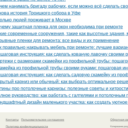
чем нанимать бригаду рабочих, если можно всё сделать св
кова история Троицкого собора в Уфе
олько людей проживает в Москве
чему защитная пленка для окон необходима при ремонте
кие современные сооружения, такие как высотные здания,
рывные пленки для ремонта: все виды и их применение
к правильно накрывать мебель при ремонте: лучшие вариа
шаговая инструкция: как сделать кованую лавочку своими 
ртежи с размерами скамейки из профильной трубы: пошаго
амейка из профильной трубы своими руками: пошаговая ин
шаговая инструкция: как сделать садовую скамейку из про
рытый карниз или обычный: как выбрать оптимальное реше
тины про потолочные карнизы: полезные советы и хитрост
лное руководство: как работать с галтелями и потолочным 
ндшафтный дизайн маленького участка: как создать уютное
Контакты
Пользовательское соглашение
Обратная св
Политика конфидециальности
Копирование раз