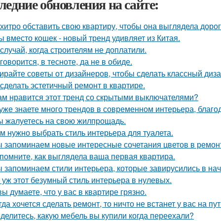
ледние обновления на сайте:
 хитро обставить свою квартиру, чтобы она выглядела дорог
ы вместо кошек - новый тренд удивляет из Китая.
 случай, когда строителям не доплатили.
 говорится, в тесноте, да не в обиде.
ирайте советы от дизайнеров, чтобы сделать классный диз
 сделать эстетичный ремонт в квартире.
ам нравится этот тренд со скрытыми выключателями?
уже знаете много трендов в современном интерьера, благо
ы жалуетесь на свою жилпрощадь.
м нужно выбрать стиль интерьера для туалета.
 запоминаем новые интересные сочетания цветов в ремонте
помните, как выглядела ваша первая квартира.
 запоминаем стили интерьера, которые завирусились в нач
 уж этот безумный стиль интерьера в нулевых.
вы думаете, что у вас в квартире грязно.
гда хочется сделать ремонт, то ничто не встанет у вас на пут
делитесь, какую мебель вы купили когда переехали?