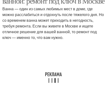
ванной: ремонт под ключ в Москве
Ванна — один из самых любимых мест в доме, где
можно расслабиться и отдохнуть после тяжелого дня. Но
Специалист для
со временем ванна может приходить в негодность,
Санузел под ключ
ремонта
требуя ремонта. Если вы живете в Москве и ищете
отличное решение для вашей ванной, то ремонт под
ключ — именно то, что вам нужно.
Профессиональный
Туалет под ключ
ремонт
Комнаты перед
Работы при ремонте
ремонтом
Ремонт в ванной
Работы по ремонту
комнате