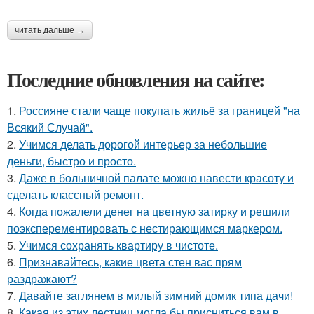
читать дальше →
Последние обновления на сайте:
1.
Россияне стали чаще покупать жильё за границей "на
Всякий Случай".
2.
Учимся делать дорогой интерьер за небольшие
деньги, быстро и просто.
3.
Даже в больничной палате можно навести красоту и
сделать классный ремонт.
4.
Когда пожалели денег на цветную затирку и решили
поэксперементировать с нестирающимся маркером.
5.
Учимся сохранять квартиру в чистоте.
6.
Признавайтесь, какие цвета стен вас прям
раздражают?
7.
Давайте заглянем в милый зимний домик типа дачи!
8.
Какая из этих лестниц могла бы присниться вам в