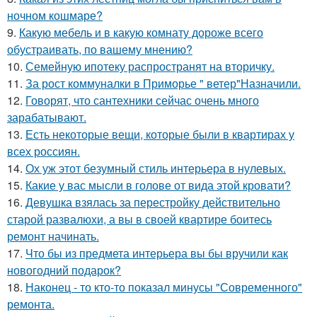
ночном кошмаре?
9.
Какую мебель и в какую комнату дороже всего
обустраивать, по вашему мнению?
10.
Семейную ипотеку распространят на вторичку.
11.
За рост коммуналки в Приморье " ветер"Назначили.
12.
Говорят, что сантехники сейчас очень много
зарабатывают.
13.
Есть некоторые вещи, которые были в квартирах у
всех россиян.
14.
Ох уж этот безумный стиль интерьера в нулевых.
15.
Какие у вас мысли в голове от вида этой кровати?
16.
Девушка взялась за перестройку действительно
старой развалюхи, а вы в своей квартире боитесь
ремонт начинать.
17.
Что бы из предмета интерьера вы бы вручили как
новогодний подарок?
18.
Наконец - то кто-то показал минусы "Современного"
ремонта.