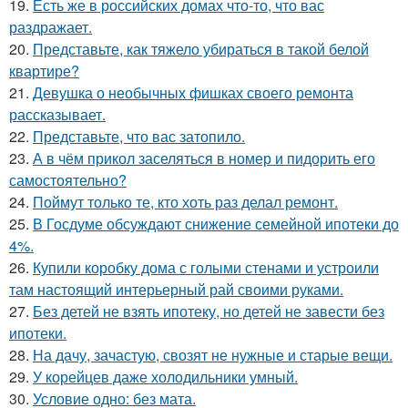
19.
Есть же в российских домах что-то, что вас
раздражает.
20.
Представьте, как тяжело убираться в такой белой
квартире?
21.
Девушка о необычных фишках своего ремонта
рассказывает.
22.
Представьте, что вас затопило.
23.
А в чём прикол заселяться в номер и пидорить его
самостоятельно?
24.
Поймут только те, кто хоть раз делал ремонт.
25.
В Госдуме обсуждают снижение семейной ипотеки до
4%.
26.
Купили коробку дома с голыми стенами и устроили
там настоящий интерьерный рай своими руками.
27.
Без детей не взять ипотеку, но детей не завести без
ипотеки.
28.
На дачу, зачастую, свозят не нужные и старые вещи.
29.
У корейцев даже холодильники умный.
30.
Условие одно: без мата.