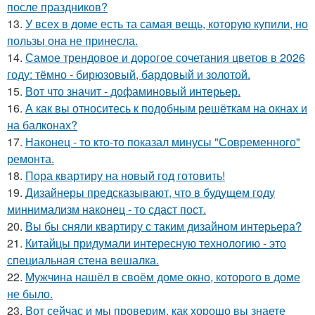
после праздников?
13.
У всех в доме есть та самая вещь, которую купили, но
пользы она не принесла.
14.
Самое трендовое и дорогое сочетания цветов в 2026
году: тёмно - бирюзовый, бардовый и золотой.
15.
Вот что значит - дофаминовый интерьер.
16.
А как вы относитесь к подобным решёткам на окнах и
на балконах?
17.
Наконец - то кто-то показал минусы "Современного"
ремонта.
18.
Пора квартиру на новый год готовить!
19.
Дизайнеры предсказывают, что в будущем году
миннимализм наконец - то сдаст пост.
20.
Вы бы сняли квартиру с таким дизайном интерьера?
21.
Китайцы придумали интересную технологию - это
специальная стена вешалка.
22.
Мужчина нашёл в своём доме окно, которого в доме
не было.
23.
Вот сейчас и мы проверим, как хорошо вы знаете