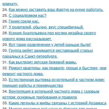
комнату.
24.
Как можно заставить ваш фартук на кухне работать.
25.
С социализмом нас?
26.
Гении среди нас.
27.
У родителей, обычно, вкус специфичный.
28.
Ксения Анатольевна про косяки дизайна своего
нового дома рассказывает.
29.
Вот такие развлечения у детей раньше были!
30.
Группа ребят занимается реставраций старых
парадных в Санкт-петербурге.
31.
Как выглядит детская бежевой мамы.
32.
Ремонт квартиры, как правило, проще и быстрее, чем
ремонт частного дома.
33.
Естественная вытяжка из котельной в частном доме:
принцип работы и преимущества
34.
Вентиляция в котельной частного дома с газовым
котлом: основные требования и правила
35.
Какие легенды и мифы связаны с историей Арзамаса
36.
Многие россияне всё чаще выбирают для жизни