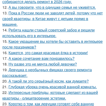
собираются делать ремонт в 2026 году.
12.
А вы говорите, что в однушке семья не уживётся.
13.
Пока в России люди не заводят детей, потому что нет
своей квартиры, в Китае живут с детьми прямо в
машине.
14.
Ребята нашли старый советский забор и решили
использовать его в интерьере.
15.
Какое украшение вы хотели бы оставить в интерьере
после праздников?
16.
Кажется, это самая красивая ёлка в истории!
17.
А какое сочетание вам понравилось?
18.
Ну разве это не мечта любой девочки?
19.
Девушка о необычных фишках своего ремонта
рассказывает.
20.
А такой ли это серьёзный косяк, как думаете?
21.
Глубокая уборка очень красивой ванной комнаты.
22.
Интересные приблуды, которые сделают из вашей
квартиры - олицетворение эстетики.
23.
Коротко о том, как девушки готовят себе ванную