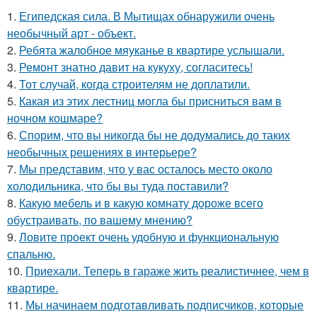
1.
Египедская сила. В Мытищах обнаружили очень
необычный арт - объект.
2.
Ребята жалобное мяуканье в квартире услышали.
3.
Ремонт знатно давит на кукуху, согласитесь!
4.
Тот случай, когда строителям не доплатили.
5.
Какая из этих лестниц могла бы присниться вам в
ночном кошмаре?
6.
Спорим, что вы никогда бы не додумались до таких
необычных решениях в интерьере?
7.
Мы представим, что у вас осталось место около
холодильника, что бы вы туда поставили?
8.
Какую мебель и в какую комнату дороже всего
обустраивать, по вашему мнению?
9.
Ловите проект очень удобную и функциональную
спальню.
10.
Приехали. Теперь в гараже жить реалистичнее, чем в
квартире.
11.
Мы начинаем подготавливать подписчиков, которые