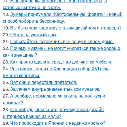
17.
Ещё подборка необычных типов интерьера, о
которых вы точно не знали.
18.
Зумеры придумали "Картофельную Кровать" - новый
способ побороть бессонницу.
19.
Вы бы сняли квартиру с таким дизайном интерьера?
20.
Обзор на уютный дом.
21.
Попытайтесь вспомнить все вещи в своём доме.
22.
Почему мужчины не могут убираться так же хорошо,
как и женщины?
23.
Как просто сделать средство для чистки мебели.
24.
Россиянки сняли во Флоренции собор XVI века
вместо квартиры.
25.
Вот они и перестали прятаться.
26.
Заглянем внутрь знаменитых коммуналок.
27.
А вообще, нормально ли класть на пол кухни
ламинат?
28.
Кто-нибудь, объясните, почему такой дизайн
интерьера вышел из моды?
29.
Что происходит в Японии с недвижимостью?