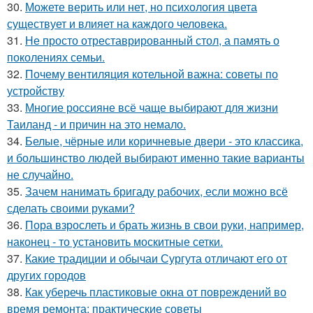
30.
Можете верить или нет, но психология цвета
существует и влияет на каждого человека.
31.
Не просто отреставрированный стол, а память о
поколениях семьи.
32.
Почему вентиляция котельной важна: советы по
устройству
33.
Многие россияне всё чаще выбирают для жизни
Таиланд - и причин на это немало.
34.
Белые, чёрные или коричневые двери - это классика,
и большинство людей выбирают именно такие варианты
не случайно.
35.
Зачем нанимать бригаду рабочих, если можно всё
сделать своими руками?
36.
Пора взрослеть и брать жизнь в свои руки, например,
наконец - то установить москитные сетки.
37.
Какие традиции и обычаи Сургута отличают его от
других городов
38.
Как уберечь пластиковые окна от повреждений во
время ремонта: практические советы