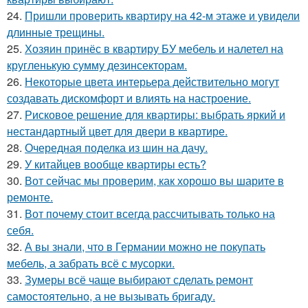
24.
Пришли проверить квартиру на 42-м этаже и увидели
длинные трещины.
25.
Хозяин принёс в квартиру БУ мебель и налетел на
кругленькую сумму дезинсекторам.
26.
Некоторые цвета интерьера действительно могут
создавать дискомфорт и влиять на настроение.
27.
Рисковое решение для квартиры: выбрать яркий и
нестандартный цвет для двери в квартире.
28.
Очередная поделка из шин на дачу.
29.
У китайцев вообще квартиры есть?
30.
Вот сейчас мы проверим, как хорошо вы шарите в
ремонте.
31.
Вот почему стоит всегда рассчитывать только на
себя.
32.
А вы знали, что в Германии можно не покупать
мебель, а забрать всё с мусорки.
33.
Зумеры всё чаще выбирают сделать ремонт
самостоятельно, а не вызывать бригаду.