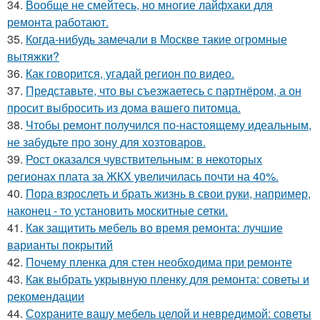
34.
Вообще не смейтесь, но многие лайфхаки для
ремонта работают.
35.
Когда-нибудь замечали в Москве такие огромные
вытяжки?
36.
Как говорится, угадай регион по видео.
37.
Представьте, что вы съезжаетесь с партнёром, а он
просит выбросить из дома вашего питомца.
38.
Чтобы ремонт получился по-настоящему идеальным,
не забудьте про зону для хозтоваров.
39.
Рост оказался чувствительным: в некоторых
регионах плата за ЖКХ увеличилась почти на 40%.
40.
Пора взрослеть и брать жизнь в свои руки, например,
наконец - то установить москитные сетки.
41.
Как защитить мебель во время ремонта: лучшие
варианты покрытий
42.
Почему пленка для стен необходима при ремонте
43.
Как выбрать укрывную пленку для ремонта: советы и
рекомендации
44.
Сохраните вашу мебель целой и невредимой: советы