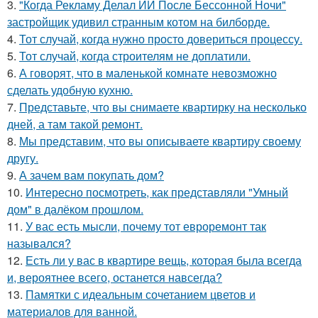
3.
"Когда Рекламу Делал ИИ После Бессонной Ночи"
застройщик удивил странным котом на билборде.
4.
Тот случай, когда нужно просто довериться процессу.
5.
Тот случай, когда строителям не доплатили.
6.
А говорят, что в маленькой комнате невозможно
сделать удобную кухню.
7.
Представьте, что вы снимаете квартирку на несколько
дней, а там такой ремонт.
8.
Мы представим, что вы описываете квартиру своему
другу.
9.
А зачем вам покупать дом?
10.
Интересно посмотреть, как представляли "Умный
дом" в далёком прошлом.
11.
У вас есть мысли, почему тот евроремонт так
назывался?
12.
Есть ли у вас в квартире вещь, которая была всегда
и, вероятнее всего, останется навсегда?
13.
Памятки с идеальным сочетанием цветов и
материалов для ванной.