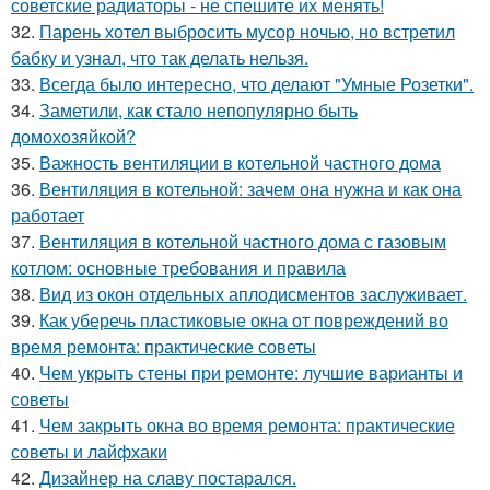
советские радиаторы - не спешите их менять!
32.
Парень хотел выбросить мусор ночью, но встретил
бабку и узнал, что так делать нельзя.
33.
Всегда было интересно, что делают "Умные Розетки".
34.
Заметили, как стало непопулярно быть
домохозяйкой?
35.
Важность вентиляции в котельной частного дома
36.
Вентиляция в котельной: зачем она нужна и как она
работает
37.
Вентиляция в котельной частного дома с газовым
котлом: основные требования и правила
38.
Вид из окон отдельных аплодисментов заслуживает.
39.
Как уберечь пластиковые окна от повреждений во
время ремонта: практические советы
40.
Чем укрыть стены при ремонте: лучшие варианты и
советы
41.
Чем закрыть окна во время ремонта: практические
советы и лайфхаки
42.
Дизайнер на славу постарался.