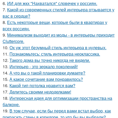
6.
ИИ для жкх "Нахватался" словечек у россиян.
7.
Какой из современных стилей интерьера отзывается у
вас в сердце?
8.
Есть некоторые вещи, которые были в квартирах у
всех россиян.
9.
Минимализм выходит из моды - в интерьеры приходит
Cluttercore.
10.
Ох уж этот безумный стиль интерьера в нулевых.
11.
Познакомьтесь: стиль интерьера неоклассика.
12.
Такого дома вы точно никогда не видели.
13.
Интерьер - это зеркало поколений!
14.
А что вы о такой планировки думаете?
15.
А какое сочетание вам понравилось?
16.
Какой тип потолка нравится вам?
17.
Делитесь своими недоделками!
18.
Интересная идея для оптимизации пространства на
балконе.
19.
В том случае, если бы перед вами встал выбор, как
покрасить стены в коридоре, то что бы вы выбрали?