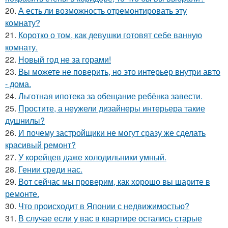
20.
А есть ли возможность отремонтировать эту
комнату?
21.
Коротко о том, как девушки готовят себе ванную
комнату.
22.
Новый год не за горами!
23.
Вы можете не поверить, но это интерьер внутри авто
- дома.
24.
Льготная ипотека за обещание ребёнка завести.
25.
Простите, а неужели дизайнеры интерьера такие
душнилы?
26.
И почему застройщики не могут сразу же сделать
красивый ремонт?
27.
У корейцев даже холодильники умный.
28.
Гении среди нас.
29.
Вот сейчас мы проверим, как хорошо вы шарите в
ремонте.
30.
Что происходит в Японии с недвижимостью?
31.
В случае если у вас в квартире остались старые