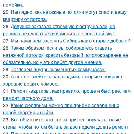
помойки.
25.
Наглядно, как натяжные потолки могут спасти вашу
квартиру от потопа.
26.
Девушка заказала стрёмную люстру на али, но
решила не сдаваться и изменить её под свой вкус.
27.
Мы начинаем заселять Сибирь как в старые добрые?
28.
Таким образом, если вы собираетесь ставить
натяжной потолок, красить базовый потолок заранее не
обязательно, но у этих ребят другое мнение.
29.
Заглянем внутрь знаменитых коммуналок.
30.
А вот не смейтесь над людьми, которые собирают
хорошие вещи с помоек.
31.
Ремонт квартиры, как правило, проще и быстрее, чем
ремонт частного дома.
32.
Какие сюрпризы можно при приёме совершенно
новой квартиры найти.
33.
Вот объясните, что это за прикол: покупать голые
стены, чтобы потом бегать за две недели делать ремонт.
34.
Представьте, что вы съезжаетесь с партнёром, а он