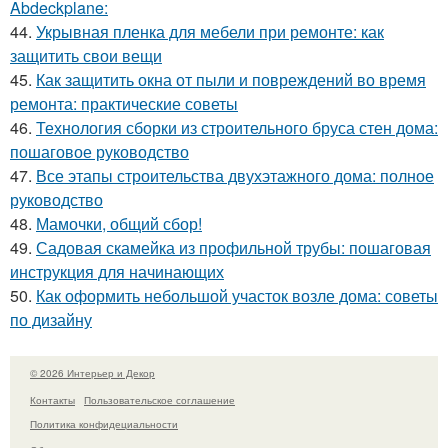
Abdeckplane:
44.
Укрывная пленка для мебели при ремонте: как
защитить свои вещи
45.
Как защитить окна от пыли и повреждений во время
ремонта: практические советы
46.
Технология сборки из строительного бруса стен дома:
пошаговое руководство
47.
Все этапы строительства двухэтажного дома: полное
руководство
48.
Мамочки, общий сбор!
49.
Садовая скамейка из профильной трубы: пошаговая
инструкция для начинающих
50.
Как оформить небольшой участок возле дома: советы
по дизайну
© 2026 Интерьер и Декор
Контакты
Пользовательское соглашение
Политика конфидециальности