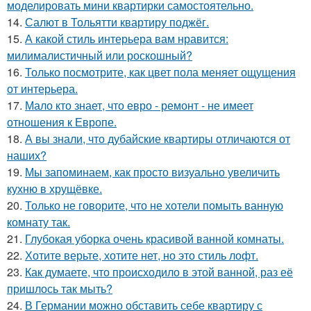
моделировать мини квартирки самостоятельно.
14.
Салют в Тольятти квартиру поджёг.
15.
А какой стиль интерьера вам нравится:
милималистичный или роскошный?
16.
Только посмотрите, как цвет пола меняет ощущения
от интерьера.
17.
Мало кто знает, что евро - ремонт - не имеет
отношения к Европе.
18.
А вы знали, что дубайские квартиры отличаются от
наших?
19.
Мы запоминаем, как просто визуально увеличить
кухню в хрущёвке.
20.
Только не говорите, что не хотели помыть ванную
комнату так.
21.
Глубокая уборка очень красивой ванной комнаты.
22.
Хотите верьте, хотите нет, но это стиль лофт.
23.
Как думаете, что происходило в этой ванной, раз её
пришлось так мыть?
24.
В Германии можно обставить себе квартиру с