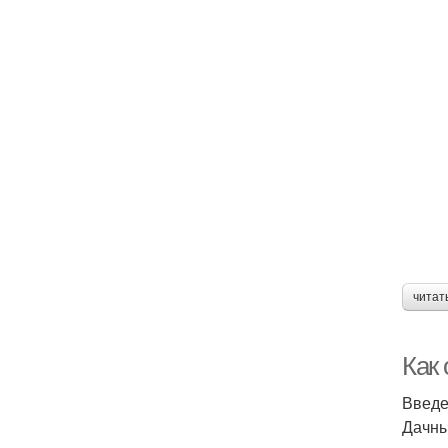
читат
Как
Введ
Дачны