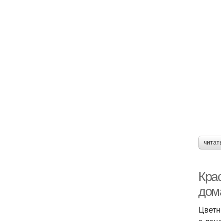
читат
Кра
дом
Цветн