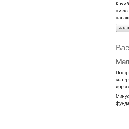
Клумб
имеющ
насаж
читат
Вас
Мал
Постр
матер
дорог
Минус
фунда