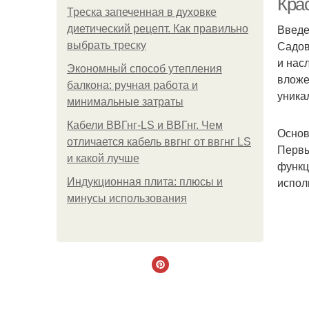
Крас
Треска запеченная в духовке
Введ
диетический рецепт. Как правильно
Садов
выбрать треску
и нас
Экономный способ утепления
вложе
балкона: ручная работа и
уника
минимальные затраты
Кабели ВВГнг-LS и ВВГнг. Чем
Основ
отличается кабель ввгнг от ввгнг LS
Первы
и какой лучше
функц
испол
Индукционная плита: плюсы и
минусы использования