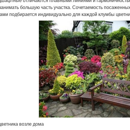
дшафтные отличаются плавными линиями и гармоничностью.
занимать большую часть участка. Сочетаемость посаженны
ами подбирается индивидуально для каждой клумбы цветни
цветника возле дома