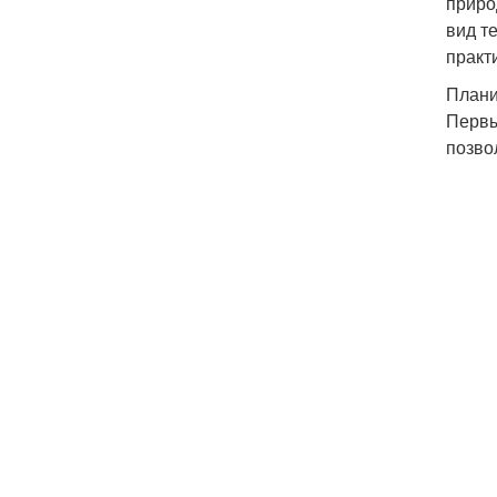
приро
вид т
практ
Плани
Первы
позво