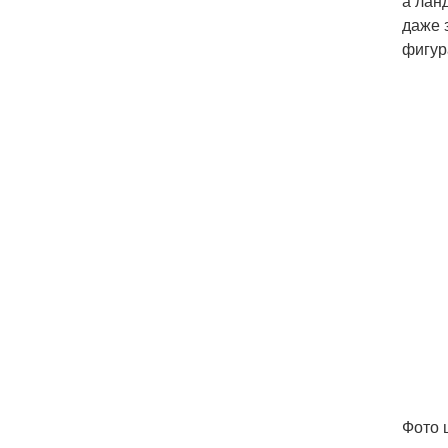
а лан
даже 
фигур
Фото 